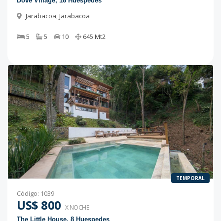
Dove Village, 16 Huespedes
Jarabacoa
,
Jarabacoa
5
5
10
645
Mt2
TEMPORAL
Código
:
1039
US$ 800
X NOCHE
The Little House, 8 Huespedes