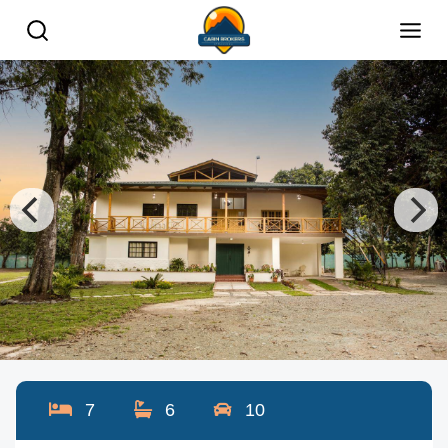
7
6
10