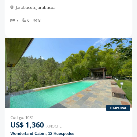
Jarabacoa
,
Jarabacoa
7
6
8
TEMPORAL
Código
:
1082
US$ 1,360
X NOCHE
Wonderland Cabin, 12 Huespedes