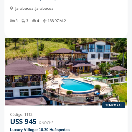
Jarabacoa
,
Jarabacoa
3
3
4
188.97
Mt2
TEMPORAL
Código
:
1112
US$ 945
X NOCHE
Luxury Village: 10-30 Huéspedes