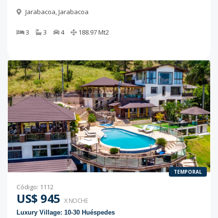
Jarabacoa
,
Jarabacoa
3
3
4
188.97
Mt2
TEMPORAL
Código
:
1112
US$ 945
X NOCHE
Luxury Village: 10-30 Huéspedes