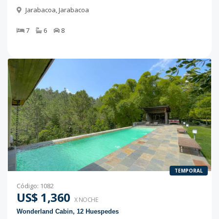
Jarabacoa
,
Jarabacoa
7
6
8
TEMPORAL
Código
:
1082
US$ 1,360
X NOCHE
Wonderland Cabin, 12 Huespedes