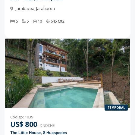
Jarabacoa
,
Jarabacoa
5
5
10
645
Mt2
TEMPORAL
Código
:
1039
US$ 800
X NOCHE
The Little House, 8 Huespedes