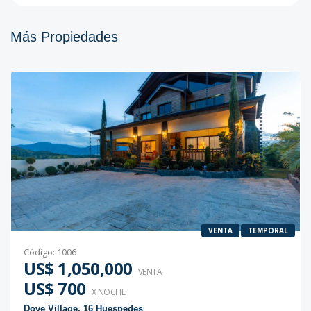
Más Propiedades
VENTA
TEMPORAL
Código
:
1006
US$ 1,050,000
VENTA
US$ 700
X NOCHE
Dove Village, 16 Huespedes