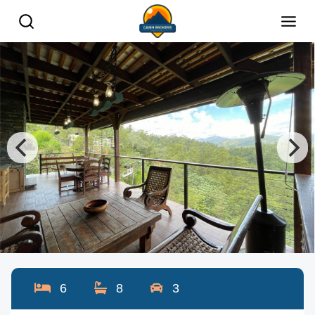
6
8
3