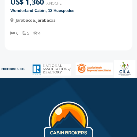
US$ 1,360
X NOCHE
Wonderland Cabin, 12 Huespedes
Jarabacoa
,
Jarabacoa
6
5
4