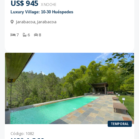
US$ 945
X NOCHE
Luxury Village: 10-30 Huéspedes
Jarabacoa
,
Jarabacoa
7
6
8
TEMPORAL
Código
:
1082