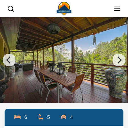
6
5
4