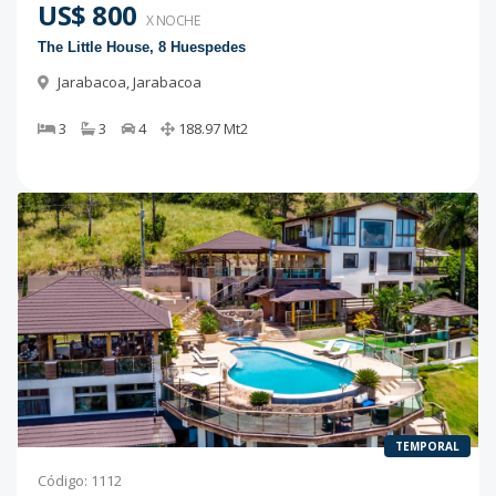
US$ 800
X NOCHE
The Little House, 8 Huespedes
Jarabacoa
,
Jarabacoa
3
3
4
188.97
Mt2
TEMPORAL
Código
:
1112