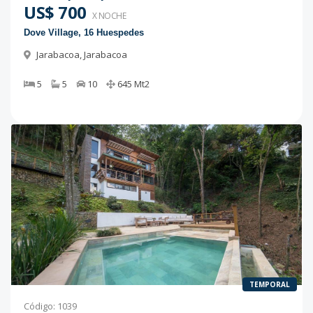
US$ 700
X NOCHE
Dove Village, 16 Huespedes
Jarabacoa
,
Jarabacoa
5
5
10
645
Mt2
TEMPORAL
Código
:
1039