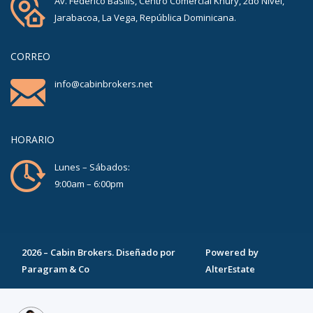
Av. Federico Basilis, Centro Comercial Khury, 2do Nivel,
Jarabacoa, La Vega, República Dominicana.
CORREO
info@cabinbrokers.net
HORARIO
Lunes – Sábados:
9:00am – 6:00pm
2026
–
Cabin Brokers
. Diseñado por
Powered by
Paragram & Co
AlterEstate