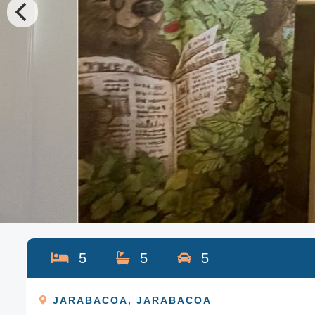
5
5
5
JARABACOA
,
JARABACOA