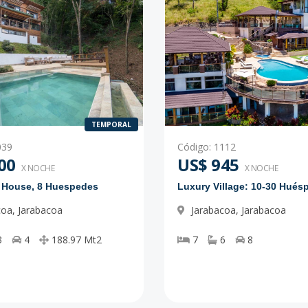
TEMPORAL
039
Código
:
1112
00
US$ 945
X NOCHE
X NOCHE
e House, 8 Huespedes
Luxury Village: 10-30 Hués
coa
,
Jarabacoa
Jarabacoa
,
Jarabacoa
3
4
188.97
Mt2
7
6
8