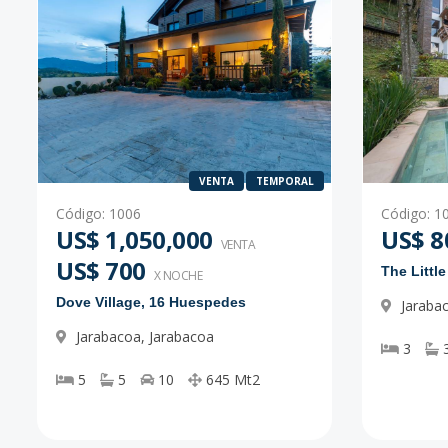
VENTA
TEMPORAL
Código
:
1006
Código
:
1
US$ 1,050,000
US$ 8
VENTA
US$ 700
The Littl
X NOCHE
Dove Village, 16 Huespedes
Jaraba
Jarabacoa
,
Jarabacoa
3
5
5
10
645
Mt2