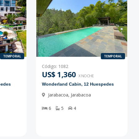
TEMPORAL
TEMPORAL
Código
:
1082
US$ 1,360
X NOCHE
pedes
Wonderland Cabin, 12 Huespedes
Jarabacoa
,
Jarabacoa
6
5
4