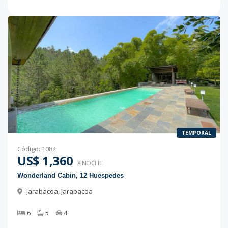
TEMPORAL
Código
:
1082
US$ 1,360
X NOCHE
Wonderland Cabin, 12 Huespedes
Jarabacoa
,
Jarabacoa
6
5
4