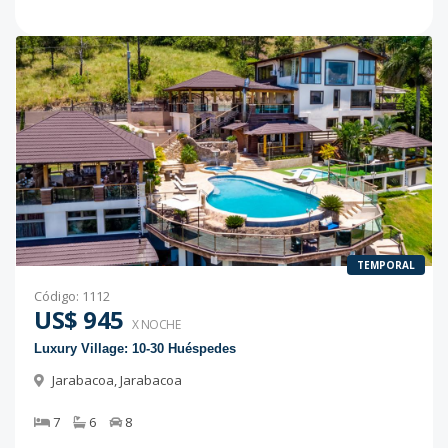
TEMPORAL
Código
:
1112
US$ 945
X NOCHE
Luxury Village: 10-30 Huéspedes
Jarabacoa
,
Jarabacoa
7
6
8