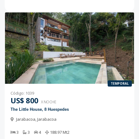
TEMPORAL
Código
:
1039
US$ 800
X NOCHE
The Little House, 8 Huespedes
Jarabacoa
,
Jarabacoa
3
3
4
188.97
Mt2