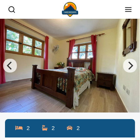
2
2
2