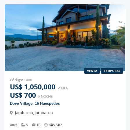
VENTA
TEMPORAL
Código
:
1006
US$ 1,050,000
VENTA
US$ 700
X NOCHE
Dove Village, 16 Huespedes
Jarabacoa
,
Jarabacoa
5
5
10
645
Mt2