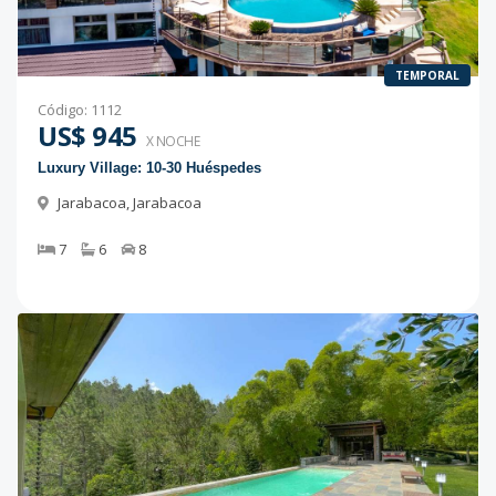
TEMPORAL
Código
:
1112
US$ 945
X NOCHE
Luxury Village: 10-30 Huéspedes
Jarabacoa
,
Jarabacoa
7
6
8