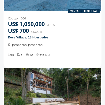
VENTA
TEMPORAL
Código
:
1006
US$ 1,050,000
VENTA
US$ 700
X NOCHE
Dove Village, 16 Huespedes
Jarabacoa
,
Jarabacoa
5
5
10
645
Mt2