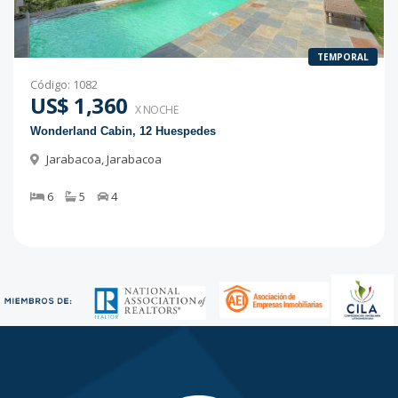
TEMPORAL
Código
:
1082
US$ 1,360
X NOCHE
Wonderland Cabin, 12 Huespedes
Jarabacoa
,
Jarabacoa
6
5
4