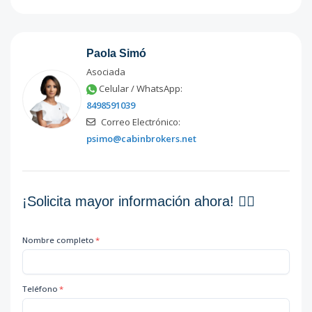
Paola Simó
Asociada
Celular / WhatsApp:
8498591039
Correo Electrónico:
psimo@cabinbrokers.net
¡Solicita mayor información ahora! 👇🏽
Nombre completo
*
Teléfono
*