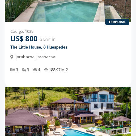
TEMPORAL
Código
:
1039
US$ 800
X NOCHE
The Little House, 8 Huespedes
Jarabacoa
,
Jarabacoa
3
3
4
188.97
Mt2