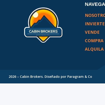
NAVEG
NOSOTR
INVIERTE
VENDE
COMPRA
ALQUILA
2026
–
Cabin Brokers
. Diseñado por
Paragram & Co