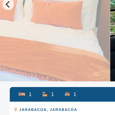
1
1
1
JARABACOA
,
JARABACOA