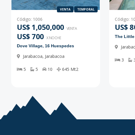
VENTA
TEMPORAL
Código
:
1006
Código
:
1
US$ 1,050,000
US$ 8
VENTA
US$ 700
The Littl
X NOCHE
Dove Village, 16 Huespedes
Jaraba
Jarabacoa
,
Jarabacoa
3
5
5
10
645
Mt2