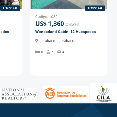
TEMPORAL
TEMPORAL
Código
:
1082
US$ 1,360
X NOCHE
pedes
Wonderland Cabin, 12 Huespedes
Jarabacoa
,
Jarabacoa
6
5
4