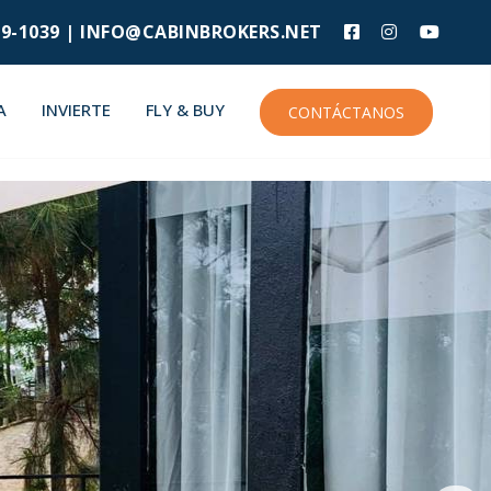
9-1039 |
INFO@CABINBROKERS.NET
A
INVIERTE
FLY & BUY
CONTÁCTANOS