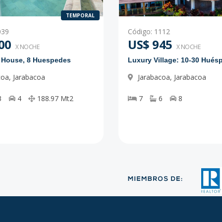
TEMPORAL
039
Código
:
1112
00
US$ 945
X NOCHE
X NOCHE
e House, 8 Huespedes
Luxury Village: 10-30 Hués
coa
,
Jarabacoa
Jarabacoa
,
Jarabacoa
3
4
188.97
Mt2
7
6
8