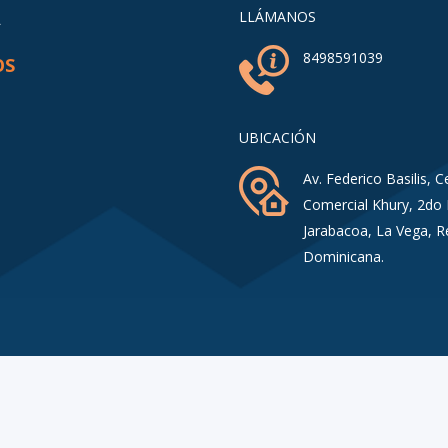
A
LLÁMANOS
8498591039
OS
UBICACIÓN
Av. Federico Basilis, C
Comercial Khury, 2do 
Jarabacoa, La Vega, R
Dominicana.