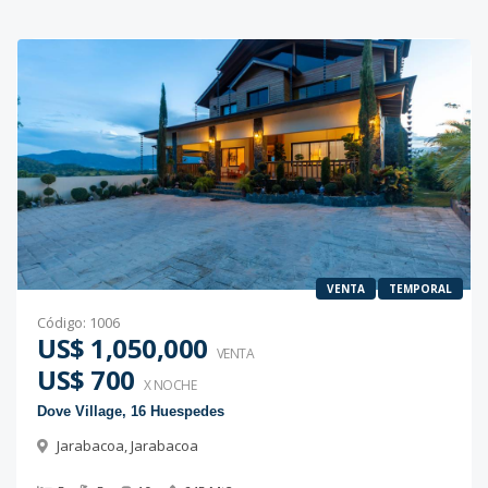
VENTA
TEMPORAL
Código
:
1006
US$ 1,050,000
VENTA
US$ 700
X NOCHE
Dove Village, 16 Huespedes
Jarabacoa
,
Jarabacoa