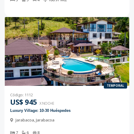
TEMPORAL
Código
:
1112
US$ 945
X NOCHE
Luxury Village: 10-30 Huéspedes
Jarabacoa
,
Jarabacoa
7
6
8