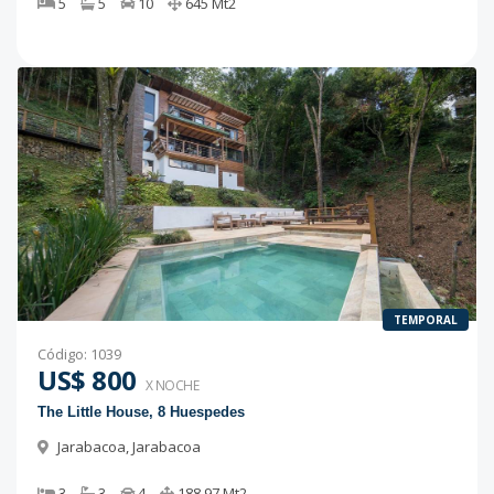
5
5
10
645
Mt2
TEMPORAL
Código
:
1039
US$ 800
X NOCHE
The Little House, 8 Huespedes
Jarabacoa
,
Jarabacoa
3
3
4
188.97
Mt2