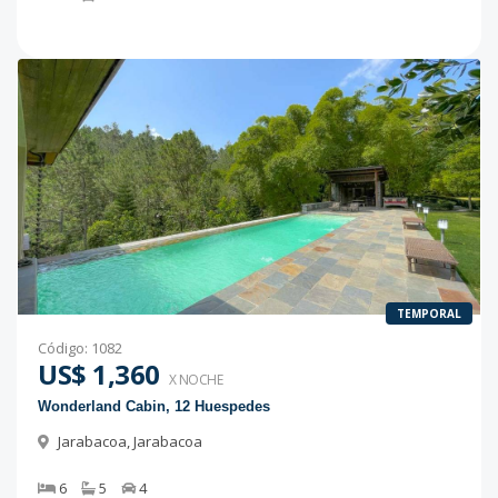
TEMPORAL
Código
:
1082
US$ 1,360
X NOCHE
Wonderland Cabin, 12 Huespedes
Jarabacoa
,
Jarabacoa
6
5
4