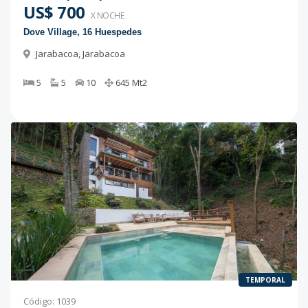
US$ 700
X NOCHE
Dove Village, 16 Huespedes
Jarabacoa
,
Jarabacoa
5
5
10
645
Mt2
TEMPORAL
Código
:
1039