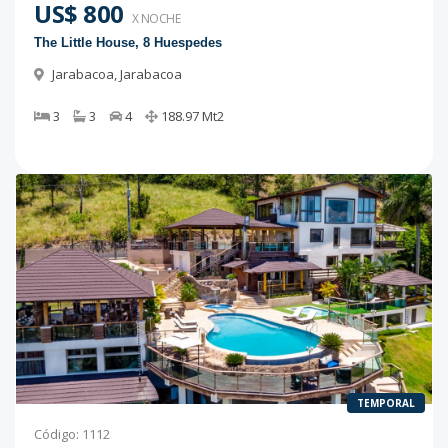
US$ 800
X NOCHE
The Little House, 8 Huespedes
Jarabacoa
,
Jarabacoa
3
3
4
188.97
Mt2
TEMPORAL
Código
:
1112