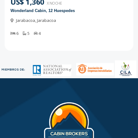
US$ 1,360
X NOCHE
Wonderland Cabin, 12 Huespedes
Jarabacoa
,
Jarabacoa
6
5
4