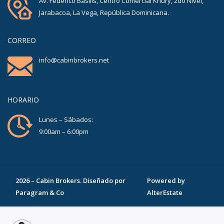
Av. Federico Basilis, Centro Comercial Khury, 2do Nivel,
Jarabacoa, La Vega, República Dominicana.
CORREO
info@cabinbrokers.net
HORARIO
Lunes – Sábados:
9:00am – 6:00pm
2026
–
Cabin Brokers
. Diseñado por
Powered by
Paragram & Co
AlterEstate