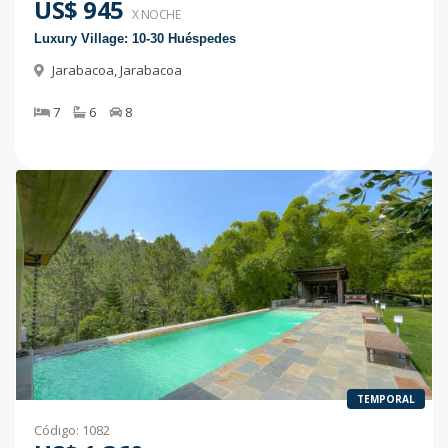
US$ 945
X NOCHE
Luxury Village: 10-30 Huéspedes
Jarabacoa
,
Jarabacoa
7
6
8
TEMPORAL
Código
:
1082