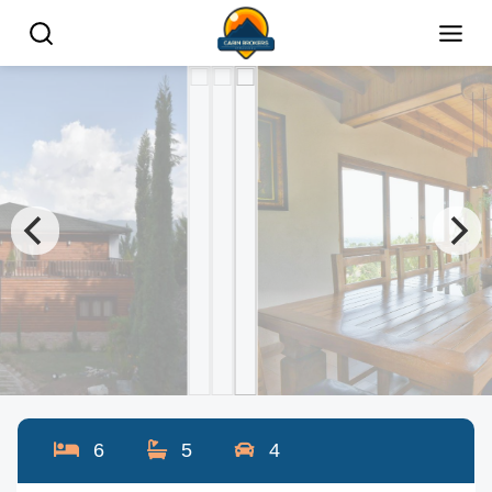
6
5
4