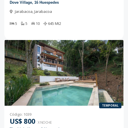
Dove Village, 16 Huespedes
Jarabacoa
,
Jarabacoa
5
5
10
645
Mt2
TEMPORAL
Código
:
1039
US$ 800
X NOCHE