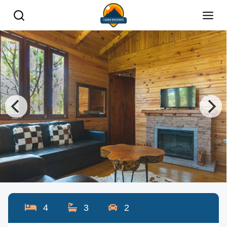
4
3
2