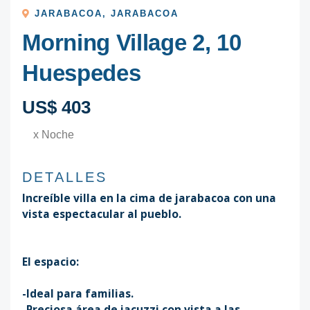
JARABACOA
,
JARABACOA
Morning Village 2, 10
Huespedes
US$ 403
x Noche
DETALLES
Increíble villa en la cima de jarabacoa con una
vista espectacular al pueblo.
El espacio:
-Ideal para familias.
-Preciosa área de jacuzzi con vista a las