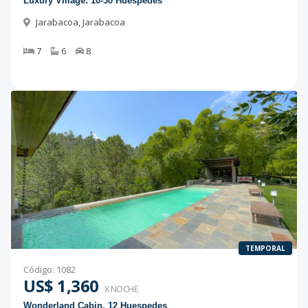
Luxury Village: 10-30 Huéspedes
Jarabacoa
,
Jarabacoa
7
6
8
TEMPORAL
Código
:
1082
US$ 1,360
X NOCHE
Wonderland Cabin, 12 Huespedes