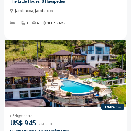
The Little House, 8 Huespedes
Jarabacoa
,
Jarabacoa
3
3
4
188.97
Mt2
TEMPORAL
Código
:
1112
US$ 945
X NOCHE