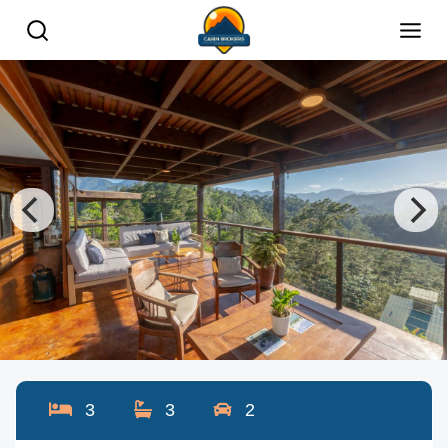
3
3
2