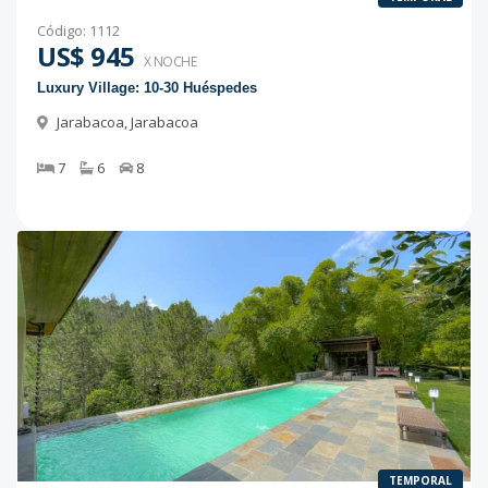
Código
:
1112
US$ 945
X NOCHE
Luxury Village: 10-30 Huéspedes
Jarabacoa
,
Jarabacoa
7
6
8
TEMPORAL