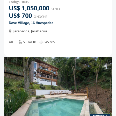
Código
:
1006
US$ 1,050,000
VENTA
US$ 700
X NOCHE
Dove Village, 16 Huespedes
Jarabacoa
,
Jarabacoa
5
5
10
645
Mt2