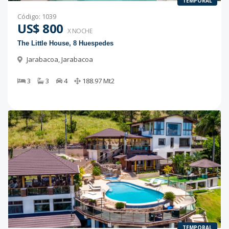
TEMPORAL
Código
:
1039
US$ 800
X NOCHE
The Little House, 8 Huespedes
Jarabacoa
,
Jarabacoa
3
3
4
188.97
Mt2
TEMPORAL