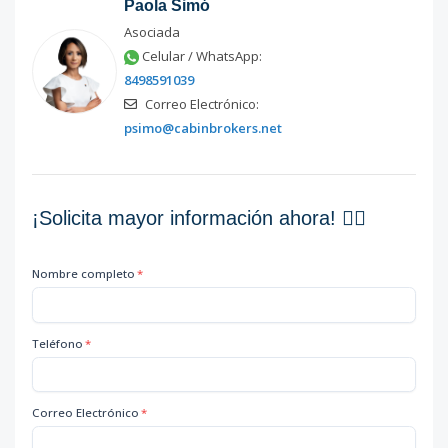
Paola Simó
Asociada
Celular / WhatsApp:
8498591039
Correo Electrónico:
psimo@cabinbrokers.net
¡Solicita mayor información ahora! 👇🏽
Nombre completo
*
Teléfono
*
Correo Electrónico
*