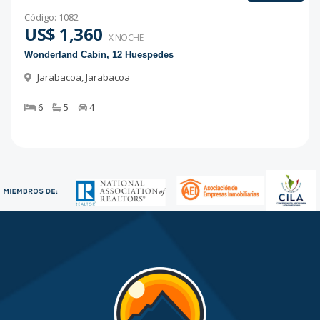
Código
:
1082
US$ 1,360
X NOCHE
Wonderland Cabin, 12 Huespedes
Jarabacoa
,
Jarabacoa
6
5
4