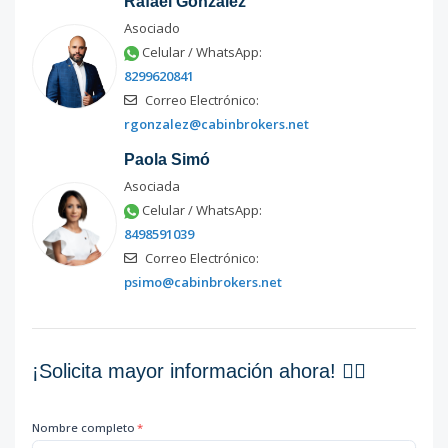
Rafael González
Código
1608
-12
Asociado
Celular / WhatsApp:
19
-
3
3
1
-
22
8299620841
Código
1608
-13
Correo Electrónico:
rgonzalez@cabinbrokers.net
4
-
3
3
1
-
22
Código
1608
-1
Paola Simó
Asociada
Celular / WhatsApp:
8498591039
Correo Electrónico:
psimo@cabinbrokers.net
¡Solicita mayor información ahora! 👇🏽
Nombre completo
*