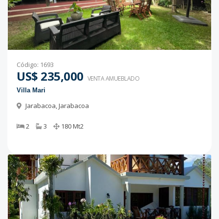
Código
:
1693
US$ 235,000
VENTA AMUEBLADO
Villa Mari
Jarabacoa
,
Jarabacoa
2
3
180
Mt2