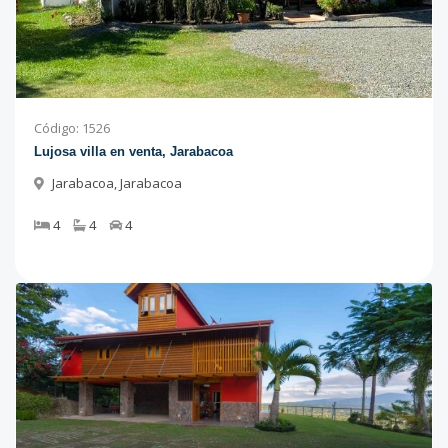
Código
:
1526
Lujosa villa en venta, Jarabacoa
Jarabacoa
,
Jarabacoa
4
4
4