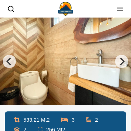
533.21
Mt2
3
2
2
256
Mt2