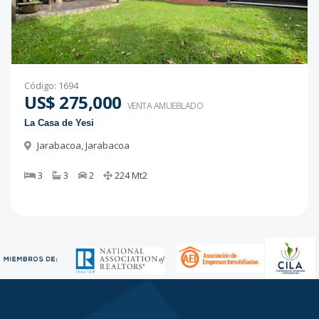
Código
:
1694
US$ 275,000
VENTA AMUEBLADO
La Casa de Yesi
Jarabacoa
,
Jarabacoa
3
3
2
224
Mt2