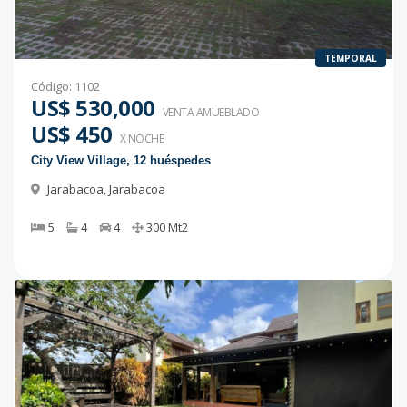
TEMPORAL
Código
:
1102
US$ 530,000
VENTA AMUEBLADO
US$ 450
X NOCHE
City View Village, 12 huéspedes
Jarabacoa
,
Jarabacoa
5
4
4
300
Mt2