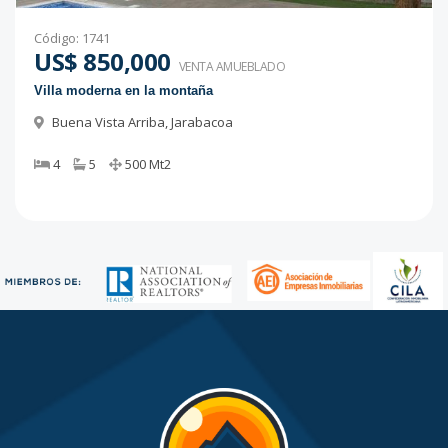
Código
:
1741
US$ 850,000
VENTA AMUEBLADO
Villa moderna en la montaña
Buena Vista Arriba
,
Jarabacoa
4
5
500
Mt2