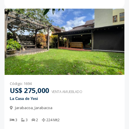
Código
:
1694
US$ 275,000
VENTA AMUEBLADO
La Casa de Yesi
Jarabacoa
,
Jarabacoa
3
3
2
224
Mt2