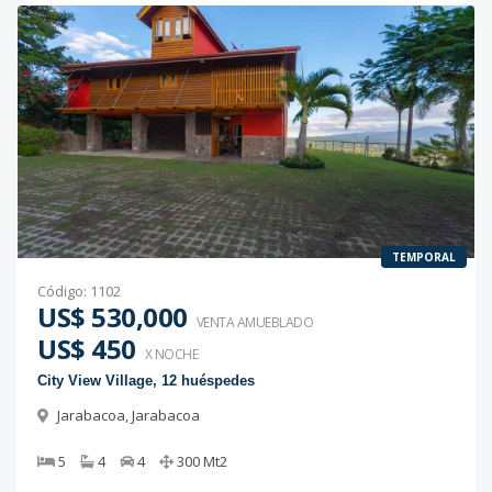
TEMPORAL
Código
:
1102
US$ 530,000
VENTA AMUEBLADO
US$ 450
X NOCHE
City View Village, 12 huéspedes
Jarabacoa
,
Jarabacoa
5
4
4
300
Mt2