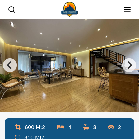
600
Mt2
4
3
2
316
Mt2