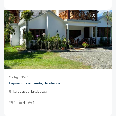
Código
:
1526
Lujosa villa en venta, Jarabacoa
Jarabacoa
,
Jarabacoa
4
4
4