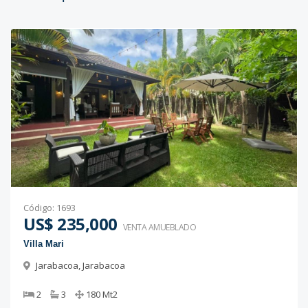
Código
:
1693
US$ 235,000
VENTA AMUEBLADO
Villa Mari
Jarabacoa
,
Jarabacoa
2
3
180
Mt2