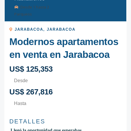
Desde
1
hasta
2
Parqueos
JARABACOA
,
JARABACOA
Modernos apartamentos
en venta en Jarabacoa
US$ 125,353
Desde
US$ 267,816
Hasta
DETALLES
Llegó la oportunidad que esperabas.