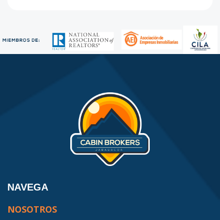
Código
1434
-72
Modelo 47
-
-
-
-
-
-
Código
1434
-73
Modelo 48
-
-
-
-
-
-
Código
1434
Modelo 49
-
-
-
-
-
-
Código
1434
Modelo 50
-
-
-
-
-
-
Código
1434
-74
519
2
1
1
1
1
74
NAVEGA
Código
1434
-75
NOSOTROS
521
3
1
1
1
1
66