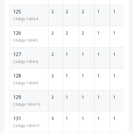
125
2
2
2
1
1
11
Código
1434
-4
126
2
2
2
1
1
10
Código
1434
-5
127
2
1
1
1
1
67
Código
1434
-8
128
2
1
1
1
1
74
Código
1434
-9
129
2
1
1
1
1
74
Código
1434
-10
131
3
1
1
1
1
66
Código
1434
-11