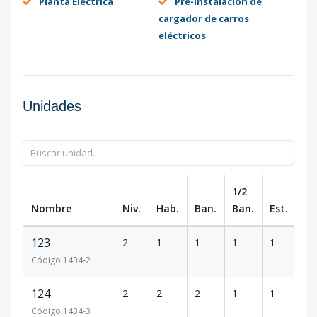
Planta Eléctrica
Pre-instalación de
cargador de carros
eléctricos
Unidades
1/2
Nombre
Niv.
Hab.
Ban.
Ban.
Est.
m
123
2
1
1
1
1
67
Código
1434
-2
124
2
2
2
1
1
10
Código
1434
-3