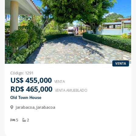
VENTA
Código
:
1291
US$ 455,000
VENTA
RD$ 465,000
VENTA AMUEBLADO
Old Town House
Jarabacoa
,
Jarabacoa
5
2