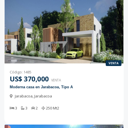
VENTA
Código
:
1485
US$ 370,000
VENTA
Moderna casa en Jarabacoa, Tipo A
Jarabacoa
,
Jarabacoa
3
3
2
250
Mt2