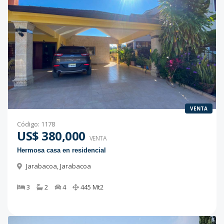
VENTA
Código
:
1178
US$ 380,000
VENTA
Hermosa casa en residencial
Jarabacoa
,
Jarabacoa
3
2
4
445
Mt2