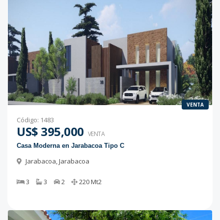
VENTA
Código
:
1483
US$ 395,000
VENTA
Casa Moderna en Jarabacoa Tipo C
Jarabacoa
,
Jarabacoa
3
3
2
220
Mt2