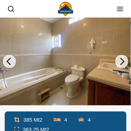
385
Mt2
4
4
363.25
Mt2