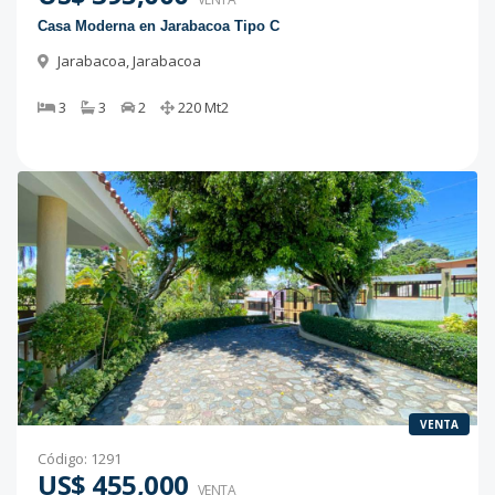
Casa Moderna en Jarabacoa Tipo C
Jarabacoa
,
Jarabacoa
3
3
2
220
Mt2
VENTA
Código
:
1291
US$ 455,000
VENTA