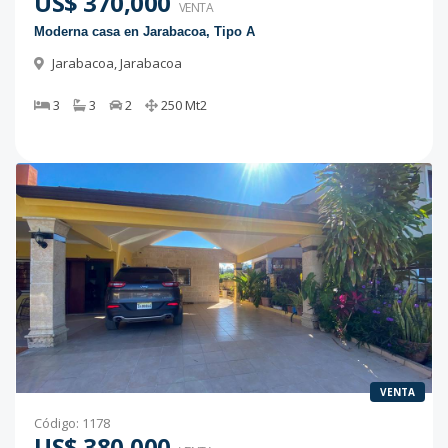
US$ 370,000
VENTA
Moderna casa en Jarabacoa, Tipo A
Jarabacoa
,
Jarabacoa
3
3
2
250
Mt2
VENTA
Código
:
1178
US$ 380,000