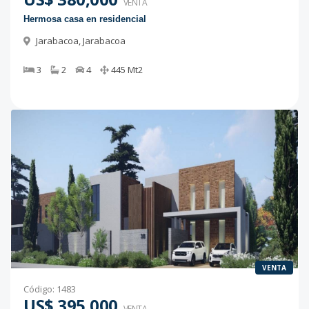
VENTA
Hermosa casa en residencial
Jarabacoa
,
Jarabacoa
3
2
4
445
Mt2
VENTA
Código
:
1483
US$ 395,000
VENTA