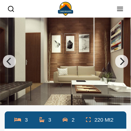
3
3
2
220
Mt2