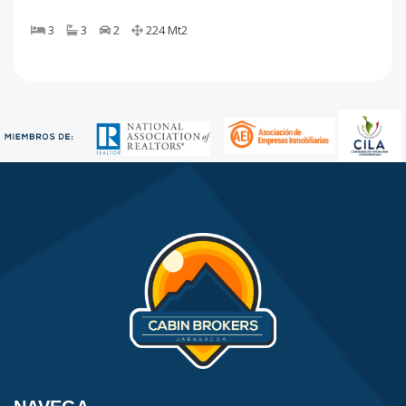
3
3
2
224
Mt2