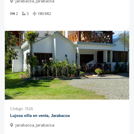
Jarabacoa
,
Jarabacoa
2
3
180
Mt2
Código
:
1526
Lujosa villa en venta, Jarabacoa
Jarabacoa
,
Jarabacoa