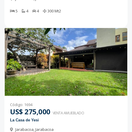
5
4
4
300
Mt2
Código
:
1694
US$ 275,000
VENTA AMUEBLADO
La Casa de Yesi
Jarabacoa
,
Jarabacoa