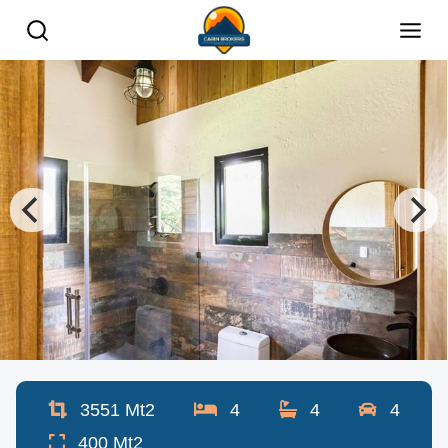
3551
Mt2
4
4
4
400
Mt2