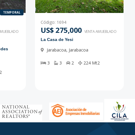
TEMPORAL
Código
:
1694
US$ 275,000
AMUEBLADO
VENTA AMUEBLADO
La Casa de Yesi
edes
Jarabacoa
,
Jarabacoa
3
3
2
224
Mt2
2