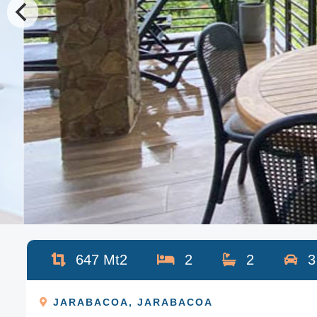
647
Mt2
2
2
3
JARABACOA
,
JARABACOA