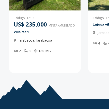
Código
:
1693
Código
:
1
US$ 235,000
Lujosa vi
VENTA AMUEBLADO
Villa Mari
Jaraba
Jarabacoa
,
Jarabacoa
4
2
3
180
Mt2