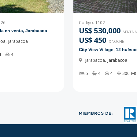
526
Código
:
1102
US$ 530,000
lla en venta, Jarabacoa
VENTA 
US$ 450
coa
,
Jarabacoa
X NOCHE
City View Village, 12 huésp
4
4
Jarabacoa
,
Jarabacoa
5
4
4
300
Mt