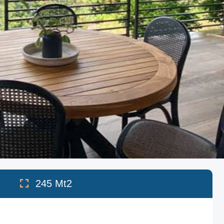
245
Mt2