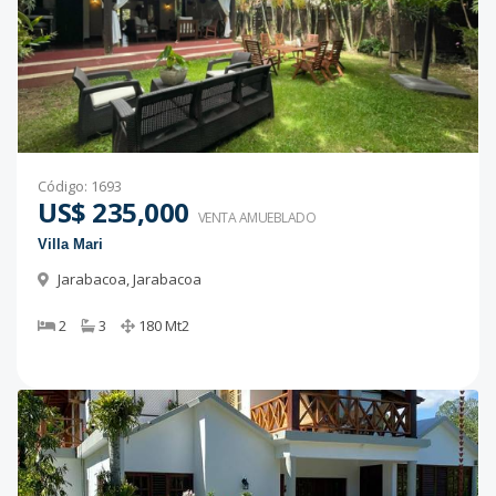
Código
:
1693
US$ 235,000
VENTA AMUEBLADO
Villa Mari
Jarabacoa
,
Jarabacoa
2
3
180
Mt2