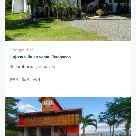
Código
:
1526
Lujosa villa en venta, Jarabacoa
Jarabacoa
,
Jarabacoa
4
4
4