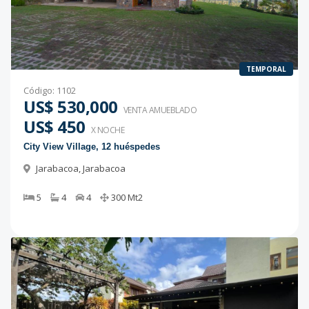
TEMPORAL
Código
:
1102
US$ 530,000
VENTA AMUEBLADO
US$ 450
X NOCHE
City View Village, 12 huéspedes
Jarabacoa
,
Jarabacoa
5
4
4
300
Mt2