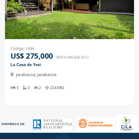
Código
:
1694
US$ 275,000
VENTA AMUEBLADO
La Casa de Yesi
Jarabacoa
,
Jarabacoa
3
3
2
224
Mt2