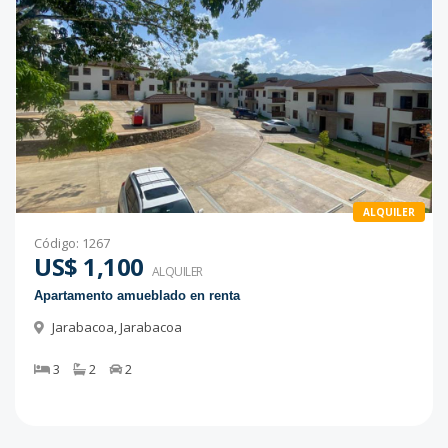
ALQUILER
Código
:
1267
US$ 1,100
ALQUILER
Apartamento amueblado en renta
Jarabacoa
,
Jarabacoa
3
2
2