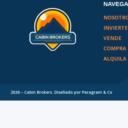
NAVEG
NOSOTR
INVIERTE
VENDE
COMPRA
ALQUILA
2026
–
Cabin Brokers
. Diseñado por
Paragram & Co