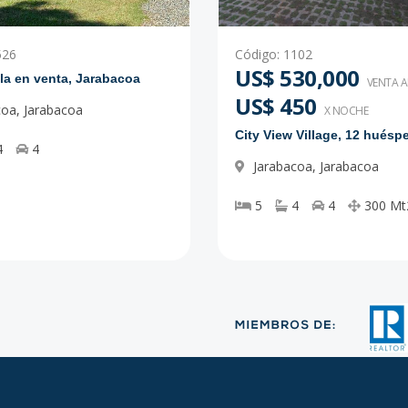
526
Código
:
1102
US$ 530,000
lla en venta, Jarabacoa
VENTA 
US$ 450
coa
,
Jarabacoa
X NOCHE
City View Village, 12 huésp
4
4
Jarabacoa
,
Jarabacoa
5
4
4
300
Mt