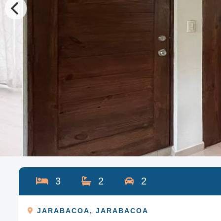
3
2
2
JARABACOA
,
JARABACOA