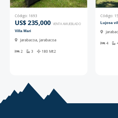
Código
:
1693
Código
:
1
US$ 235,000
Lujosa vi
VENTA AMUEBLADO
Villa Mari
Jaraba
Jarabacoa
,
Jarabacoa
4
2
3
180
Mt2