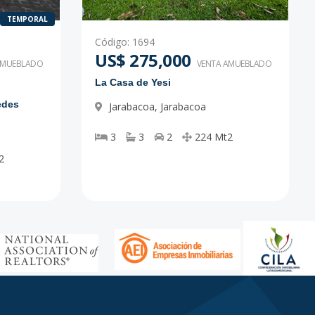
TEMPORAL
Código
:
1694
US$ 275,000
AMUEBLADO
VENTA AMUEBLADO
La Casa de Yesi
edes
Jarabacoa
,
Jarabacoa
3
3
2
224
Mt2
2