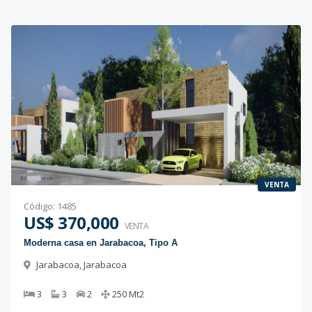
VENTA
Código
:
1485
US$ 370,000
VENTA
Moderna casa en Jarabacoa, Tipo A
Jarabacoa
,
Jarabacoa
3
3
2
250
Mt2