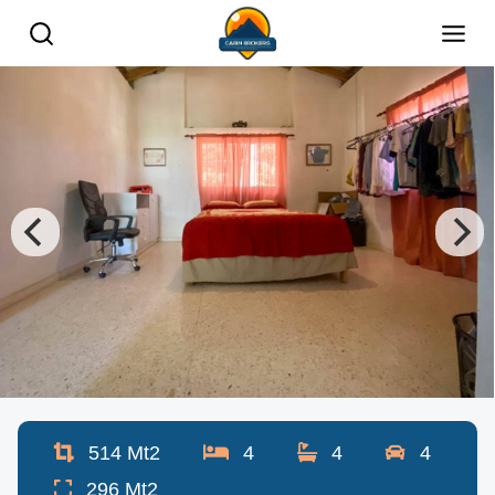
514
Mt2
4
4
4
296
Mt2