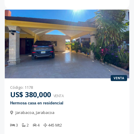
VENTA
Código
:
1178
US$ 380,000
VENTA
Hermosa casa en residencial
Jarabacoa
,
Jarabacoa
3
2
4
445
Mt2