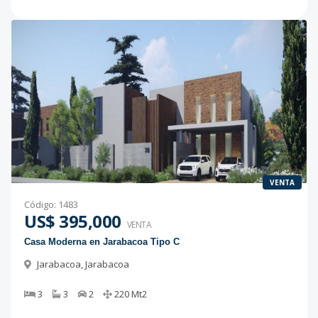
VENTA
Código
:
1483
US$ 395,000
VENTA
Casa Moderna en Jarabacoa Tipo C
Jarabacoa
,
Jarabacoa
3
3
2
220
Mt2