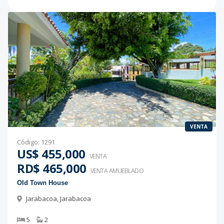
VENTA
Código
:
1291
US$ 455,000
VENTA
RD$ 465,000
VENTA AMUEBLADO
Old Town House
Jarabacoa
,
Jarabacoa
5
2