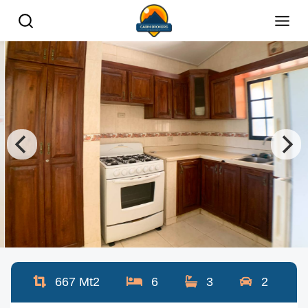
667
Mt2
6
3
2