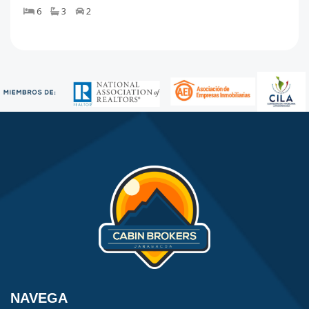
6
3
2
NAVEGA