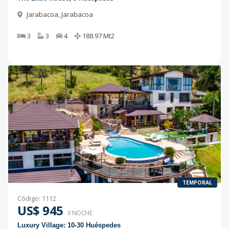
Jarabacoa
,
Jarabacoa
3
3
4
188.97
Mt2
TEMPORAL
Código
:
1112
US$ 945
X NOCHE
Luxury Village: 10-30 Huéspedes