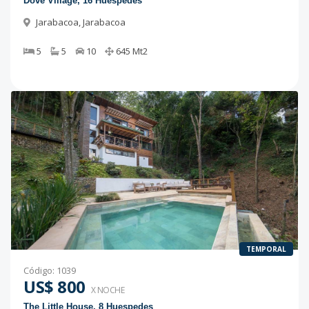
Dove Village, 16 Huespedes
Jarabacoa
,
Jarabacoa
5
5
10
645
Mt2
TEMPORAL
Código
:
1039
US$ 800
X NOCHE
The Little House, 8 Huespedes