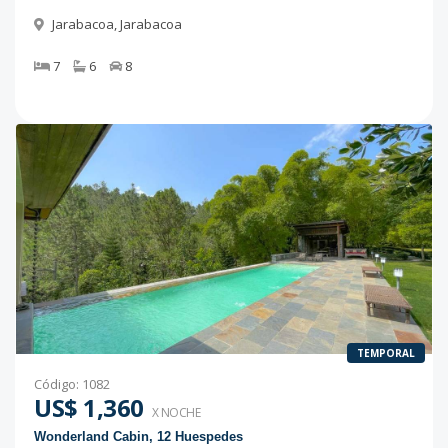
Jarabacoa
,
Jarabacoa
7
6
8
TEMPORAL
Código
:
1082
US$ 1,360
X NOCHE
Wonderland Cabin, 12 Huespedes