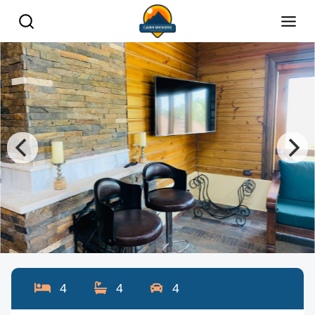
4
4
4