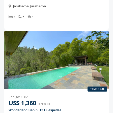
Jarabacoa
,
Jarabacoa
7
6
8
TEMPORAL
Código
:
1082
US$ 1,360
X NOCHE
Wonderland Cabin, 12 Huespedes