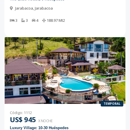
Jarabacoa
,
Jarabacoa
3
3
4
188.97
Mt2
TEMPORAL
Código
:
1112
US$ 945
X NOCHE
Luxury Village: 10-30 Huéspedes