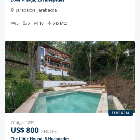
Dove Village, 16 Huespedes
Jarabacoa
,
Jarabacoa
5
5
10
645
Mt2
TEMPORAL
Código
:
1039
US$ 800
X NOCHE
The Little House, 8 Huespedes