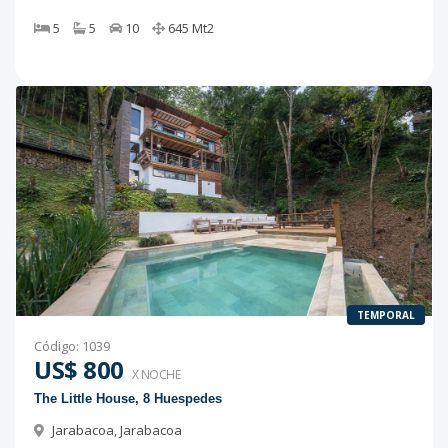
5
5
10
645
Mt2
TEMPORAL
Código
:
1039
US$ 800
X NOCHE
The Little House, 8 Huespedes
Jarabacoa
,
Jarabacoa