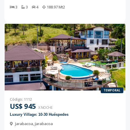
3
3
4
188.97
Mt2
TEMPORAL
Código
:
1112
US$ 945
X NOCHE
Luxury Village: 10-30 Huéspedes
Jarabacoa
,
Jarabacoa