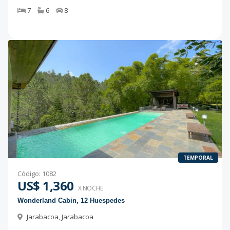
7
6
8
TEMPORAL
Código
:
1082
US$ 1,360
X NOCHE
Wonderland Cabin, 12 Huespedes
Jarabacoa
,
Jarabacoa