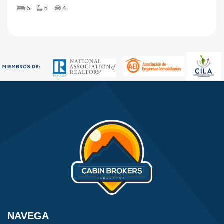
6
5
4
NAVEGA