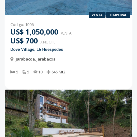
VENTA
TEMPORAL
Código
:
1006
US$ 1,050,000
VENTA
US$ 700
X NOCHE
Dove Village, 16 Huespedes
Jarabacoa
,
Jarabacoa
5
5
10
645
Mt2