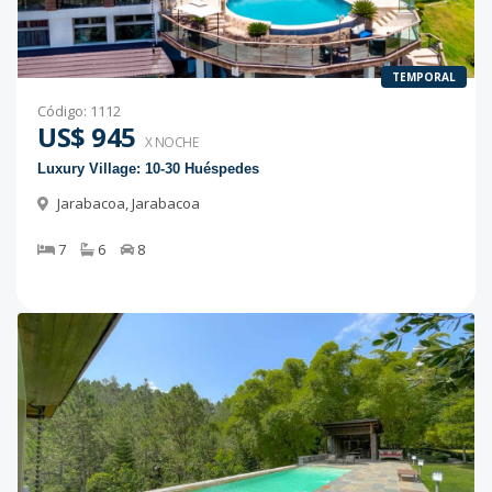
TEMPORAL
Código
:
1112
US$ 945
X NOCHE
Luxury Village: 10-30 Huéspedes
Jarabacoa
,
Jarabacoa
7
6
8