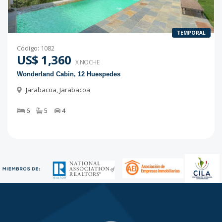
TEMPORAL
Código
:
1082
US$ 1,360
X NOCHE
Wonderland Cabin, 12 Huespedes
Jarabacoa
,
Jarabacoa
6
5
4