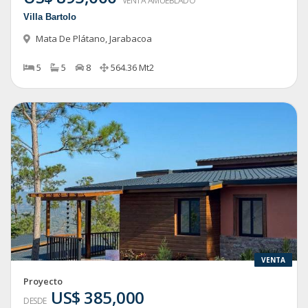
VENTA AMUEBLADO
Villa Bartolo
Mata De Plátano
,
Jarabacoa
5
5
8
564.36
Mt2
VENTA
Proyecto
US$ 385,000
DESDE