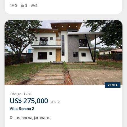
5
5
2
VENTA
Código:
1728
US$ 275,000
VENTA
Villa Serena 2
Jarabacoa
,
Jarabacoa