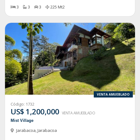
3
3
3
225
Mt2
VENTA AMUEBLADO
Código:
1732
US$ 1,200,000
VENTA AMUEBLADO
Mist Village
Jarabacoa
,
Jarabacoa