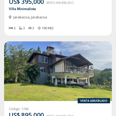
US$ 395,000
VENTA AMUEBLADO
Villa Minimalista
Jarabacoa
,
Jarabacoa
3
3
3
190
Mt2
VENTA AMUEBLADO
Código:
1746
US$ 895,000