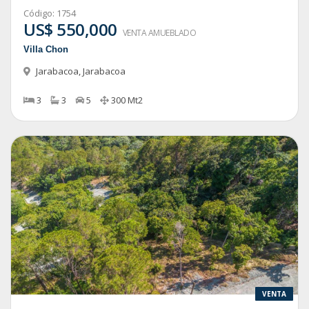
Código:
1754
US$ 550,000
VENTA AMUEBLADO
Villa Chon
Jarabacoa
,
Jarabacoa
3
3
5
300
Mt2
VENTA