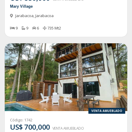
Mary Village
Jarabacoa
,
Jarabacoa
9
9
6
735
Mt2
VENTA AMUEBLADO
Código:
1742
US$ 700,000
VENTA AMUEBLADO