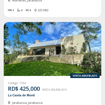
Manabao
,
Jarabacoa
3
4
4
325
Mt2
VENTA AMUEBLADO
Código:
1734
RD$ 425,000
VENTA AMUEBLADO
La Casita de Monti
Jarabacoa
,
Jarabacoa