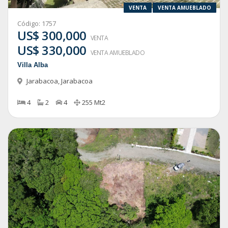
VENTA
VENTA AMUEBLADO
Código:
1757
US$ 300,000
VENTA
US$ 330,000
VENTA AMUEBLADO
Villa Alba
Jarabacoa
,
Jarabacoa
4
2
4
255
Mt2