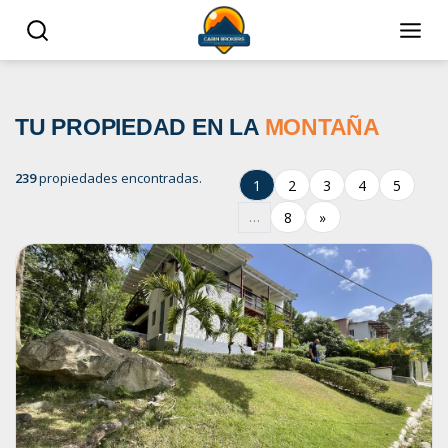
TU PROPIEDAD EN LA
MONTAÑA
239
propiedades encontradas.
1
2
3
4
5
8
»
…