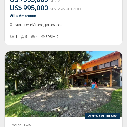
VENTA
US$ 995,000
VENTA AMUEBLADO
Villa Amanecer
Mata De Plátano
,
Jarabacoa
4
5
4
596
Mt2
VENTA AMUEBLADO
Código:
1749