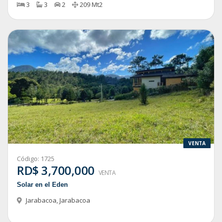
3
3
2
209
Mt2
VENTA
Código:
1725
RD$ 3,700,000
VENTA
Solar en el Eden
Jarabacoa
,
Jarabacoa