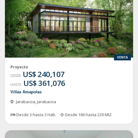
VENTA
Proyecto
US$ 240,107
DESDE
US$ 361,076
HASTA
Villas Amapolas
Jarabacoa
,
Jarabacoa
Desde
3
hasta
3
Hab.
Desde
166
hasta
220
Mt2