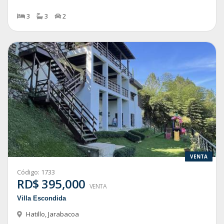
3
3
2
VENTA
Código:
1733
RD$ 395,000
VENTA
Villa Escondida
Hatillo
,
Jarabacoa