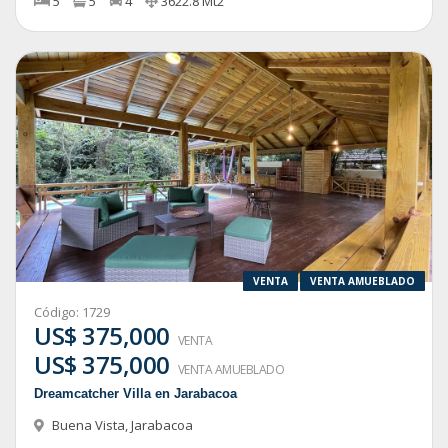
5
5
4
3622.8
Mt2
VENTA
VENTA AMUEBLADO
Código:
1729
US$ 375,000
VENTA
US$ 375,000
VENTA AMUEBLADO
Dreamcatcher Villa en Jarabacoa
Buena Vista
,
Jarabacoa