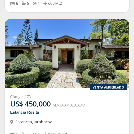
6
6
4
600
Mt2
VENTA AMUEBLADO
Código:
1731
US$ 450,000
VENTA AMUEBLADO
Estancia Rosita
Estancita
,
Jarabacoa