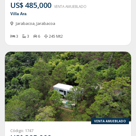
US$ 485,000
VENTA AMUEBLADO
Villa Ara
Jarabacoa
,
Jarabacoa
3
3
6
245
Mt2
VENTA AMUEBLADO
Código:
1747