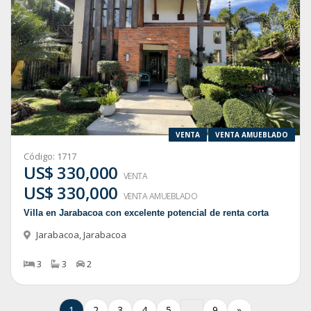
VENTA
VENTA AMUEBLADO
Código:
1717
US$ 330,000
VENTA
US$ 330,000
VENTA AMUEBLADO
Villa en Jarabacoa con excelente potencial de renta corta
Jarabacoa
,
Jarabacoa
3
3
2
1
2
3
4
5
9
»
…