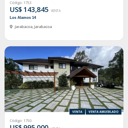
Código:
1753
US$ 143,845
VENTA
Los Alamos 14
Jarabacoa
,
Jarabacoa
VENTA
VENTA AMUEBLADO
Código:
1750
US$ 995,000