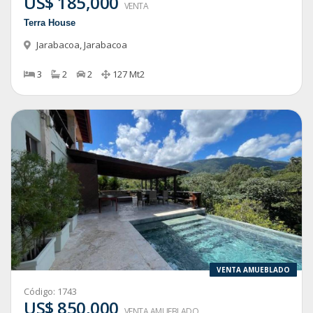
US$ 185,000
VENTA
Terra House
Jarabacoa
,
Jarabacoa
3
2
2
127
Mt2
VENTA AMUEBLADO
Código:
1743
US$ 850,000
VENTA AMUEBLADO