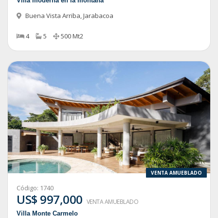
Villa moderna en la montaña
Buena Vista Arriba
,
Jarabacoa
4
5
500
Mt2
VENTA AMUEBLADO
Código:
1740
US$ 997,000
VENTA AMUEBLADO
Villa Monte Carmelo