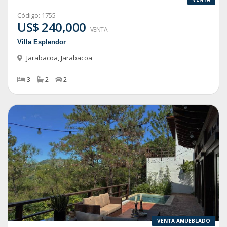
Código:
1755
US$ 240,000
VENTA
Villa Esplendor
Jarabacoa
,
Jarabacoa
3
2
2
VENTA AMUEBLADO