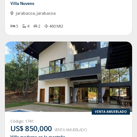
Villa Nuvens
Jarabacoa
,
Jarabacoa
5
4
2
460
Mt2
VENTA AMUEBLADO
Código:
1741
US$ 850,000
VENTA AMUEBLADO