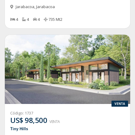
Jarabacoa
,
Jarabacoa
4
4
4
735
Mt2
VENTA
Código:
1737
US$ 98,500
VENTA
Tiny Hills