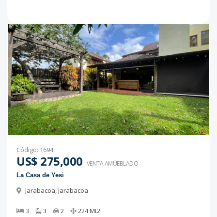
Código
:
1694
US$ 275,000
VENTA AMUEBLADO
La Casa de Yesi
Jarabacoa
,
Jarabacoa
3
3
2
224
Mt2