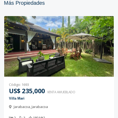
Más Propiedades
Código
:
1693
US$ 235,000
VENTA AMUEBLADO
Villa Mari
Jarabacoa
,
Jarabacoa
2
3
180
Mt2