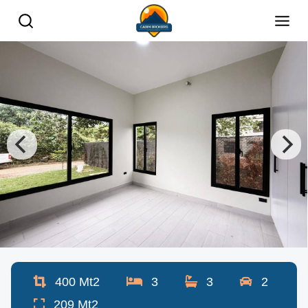
400
Mt2
3
3
2
209
Mt2