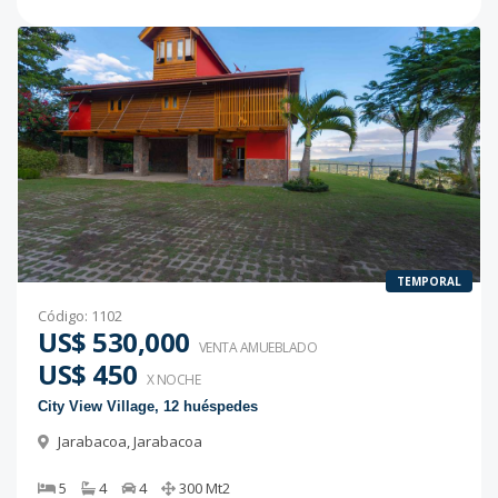
TEMPORAL
Código
:
1102
US$ 530,000
VENTA AMUEBLADO
US$ 450
X NOCHE
City View Village, 12 huéspedes
Jarabacoa
,
Jarabacoa
5
4
4
300
Mt2