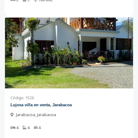
Código
:
1526
Lujosa villa en venta, Jarabacoa
Jarabacoa
,
Jarabacoa
4
4
4