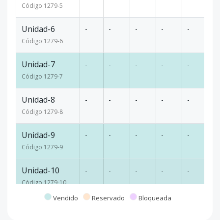
Código
1279
-5
Unidad-6
-
-
-
-
-
98
Código
1279
-6
Unidad-7
-
-
-
-
-
27
Código
1279
-7
Unidad-8
-
-
-
-
-
10
Código
1279
-8
Unidad-9
-
-
-
-
-
10
Código
1279
-9
Unidad-10
-
-
-
-
-
10
Código
1279
-10
Vendido
Reservado
Bloqueada
Unidad-11
-
-
-
-
-
10
Código
1279
-11