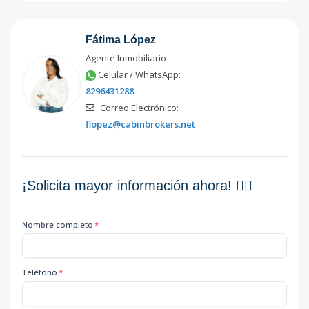
Unidad-12
-
-
-
-
-
10
Fátima López
Código
1279
-12
Agente Inmobiliario
Celular / WhatsApp:
Unidad-13
-
-
-
-
-
10
8296431288
Código
1279
-13
Correo Electrónico:
flopez@cabinbrokers.net
1
-
-
-
-
-
96
Código
1279
-1
¡Solicita mayor información ahora! 👇🏽
Nombre completo
*
Teléfono
*