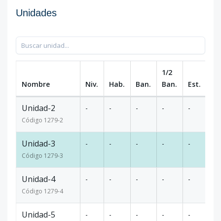
Unidades
1/2
Nombre
Niv.
Hab.
Ban.
Ban.
Est.
m
Unidad-2
-
-
-
-
-
10
Código
1279
-2
Unidad-3
-
-
-
-
-
10
Código
1279
-3
Unidad-4
-
-
-
-
-
10
Código
1279
-4
Unidad-5
-
-
-
-
-
10