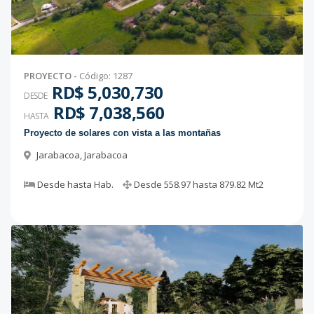
PROYECTO
-
Código
:
1287
RD$ 5,030,730
DESDE
RD$ 7,038,560
HASTA
Proyecto de solares con vista a las montañas
Jarabacoa
,
Jarabacoa
Desde
hasta
Hab.
Desde
558.97
hasta
879.82
Mt2