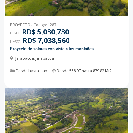
PROYECTO
-
Código
:
1287
RD$ 5,030,730
DESDE
RD$ 7,038,560
HASTA
Proyecto de solares con vista a las montañas
Jarabacoa
,
Jarabacoa
Desde
hasta
Hab.
Desde
558.97
hasta
879.82
Mt2