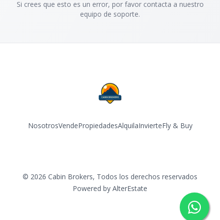
Si crees que esto es un error, por favor contacta a nuestro
equipo de soporte.
Nosotros
Vende
Propiedades
Alquila
Invierte
Fly & Buy
Facebook
Instagram
YouTube
©
2026
Cabin Brokers
,
Todos los derechos reservados
Powered by
AlterEstate