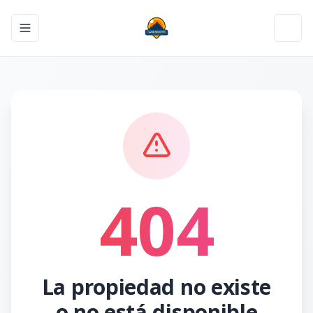
Toggle navigation menu
Toggl
404
La propiedad no existe
o no está disponible