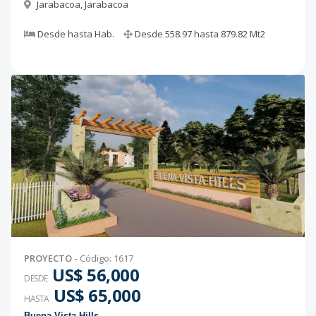
Jarabacoa
,
Jarabacoa
Desde
hasta
Hab.
Desde
558.97
hasta
879.82
Mt2
PROYECTO
-
Código
:
1617
US$ 56,000
DESDE
US$ 65,000
HASTA
Buena Vista Hills