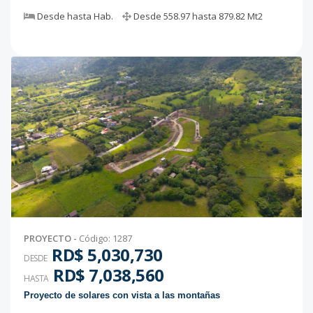
Desde
hasta
Hab.
Desde
558.97
hasta
879.82
Mt2
PROYECTO
-
Código
:
1287
RD$ 5,030,730
DESDE
RD$ 7,038,560
HASTA
Proyecto de solares con vista a las montañas