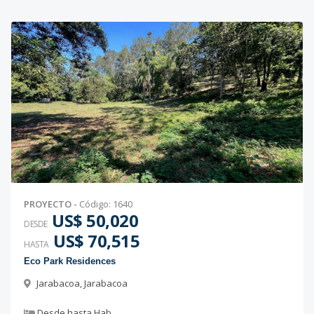
PROYECTO
-
Código
:
1640
US$ 50,020
DESDE
US$ 70,515
HASTA
Eco Park Residences
Jarabacoa
,
Jarabacoa
Desde
hasta
Hab.