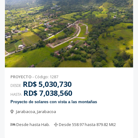
PROYECTO
-
Código
:
1287
RD$ 5,030,730
DESDE
RD$ 7,038,560
HASTA
Proyecto de solares con vista a las montañas
Jarabacoa
,
Jarabacoa
Desde
hasta
Hab.
Desde
558.97
hasta
879.82
Mt2