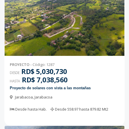
PROYECTO
-
Código
:
1287
RD$ 5,030,730
DESDE
RD$ 7,038,560
HASTA
Proyecto de solares con vista a las montañas
Jarabacoa
,
Jarabacoa
Desde
hasta
Hab.
Desde
558.97
hasta
879.82
Mt2