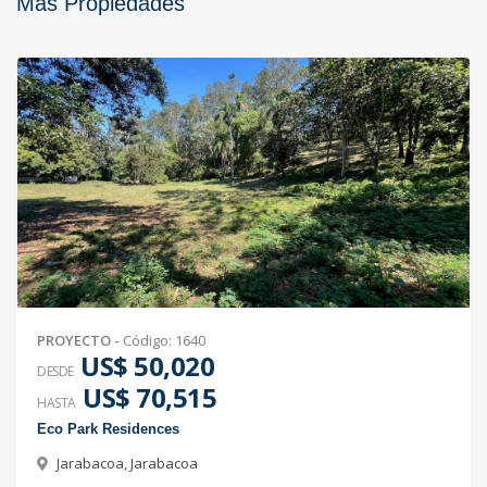
Más Propiedades
PROYECTO
-
Código
:
1640
US$ 50,020
DESDE
US$ 70,515
HASTA
Eco Park Residences
Jarabacoa
,
Jarabacoa