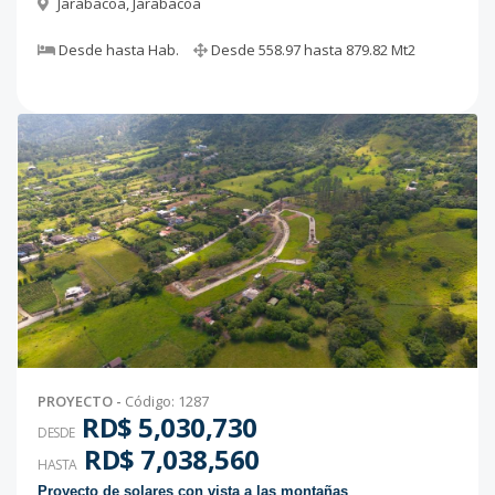
Jarabacoa
,
Jarabacoa
Desde
hasta
Hab.
Desde
558.97
hasta
879.82
Mt2
PROYECTO
-
Código
:
1287
RD$ 5,030,730
DESDE
RD$ 7,038,560
HASTA
Proyecto de solares con vista a las montañas