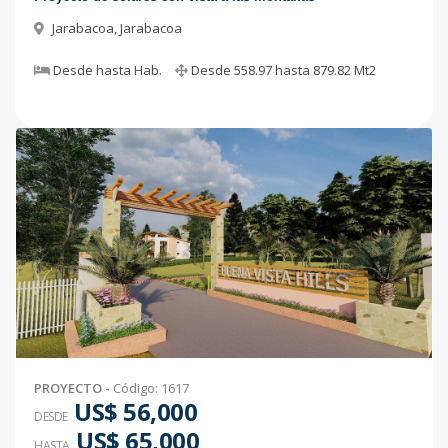
Jarabacoa
,
Jarabacoa
Desde
hasta
Hab.
Desde
558.97
hasta
879.82
Mt2
PROYECTO
-
Código
:
1617
US$ 56,000
DESDE
US$ 65,000
HASTA