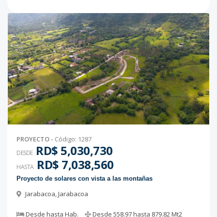
PROYECTO
-
Código
:
1287
RD$ 5,030,730
DESDE
RD$ 7,038,560
HASTA
Proyecto de solares con vista a las montañas
Jarabacoa
,
Jarabacoa
Desde
hasta
Hab.
Desde
558.97
hasta
879.82
Mt2