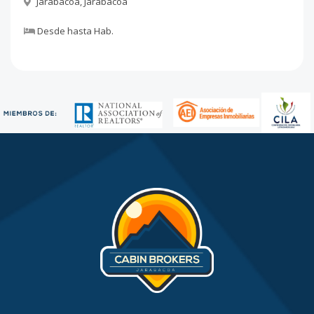
Jarabacoa
,
Jarabacoa
Desde
hasta
Hab.