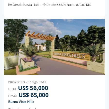
Desde
hasta
Hab.
Desde
558.97
hasta
879.82
Mt2
PROYECTO
-
Código
:
1617
US$ 56,000
DESDE
US$ 65,000
HASTA
Buena Vista Hills