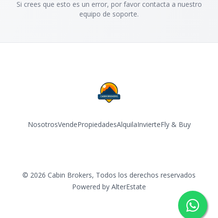
Si crees que esto es un error, por favor contacta a nuestro
equipo de soporte.
Nosotros
Vende
Propiedades
Alquila
Invierte
Fly & Buy
Facebook
Instagram
YouTube
©
2026
Cabin Brokers
,
Todos los derechos reservados
Powered by
AlterEstate