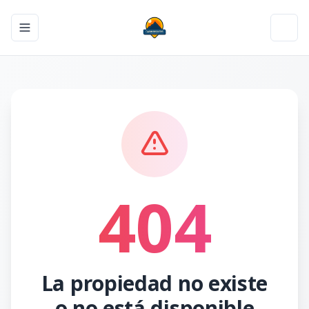
Toggle navigation menu
Toggl
404
La propiedad no existe
o no está disponible