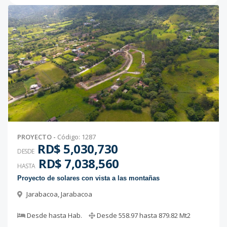
PROYECTO
-
Código
:
1287
RD$ 5,030,730
DESDE
RD$ 7,038,560
HASTA
Proyecto de solares con vista a las montañas
Jarabacoa
,
Jarabacoa
Desde
hasta
Hab.
Desde
558.97
hasta
879.82
Mt2