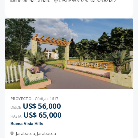
Desde
hasta
Hab.
Desde
558.97
hasta
879.82
Mt2
PROYECTO
-
Código
:
1617
US$ 56,000
DESDE
US$ 65,000
HASTA
Buena Vista Hills
Jarabacoa
,
Jarabacoa