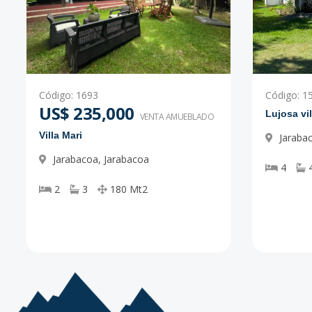
Código
:
1693
Código
:
1
US$ 235,000
Lujosa vi
VENTA AMUEBLADO
Villa Mari
Jaraba
Jarabacoa
,
Jarabacoa
4
2
3
180
Mt2