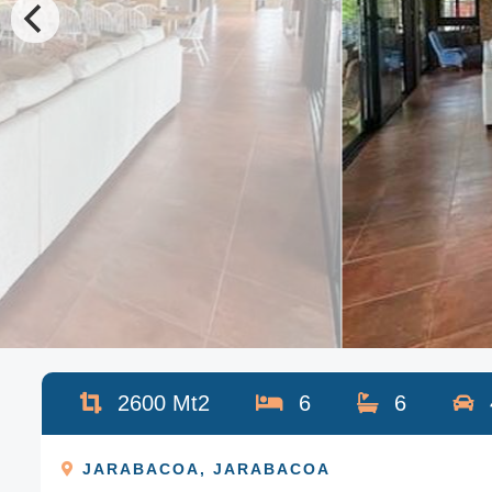
2600
Mt2
6
6
JARABACOA
,
JARABACOA