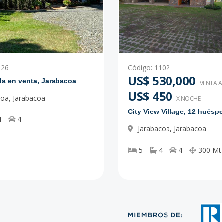
526
Código
:
1102
US$ 530,000
lla en venta, Jarabacoa
VENTA 
US$ 450
coa
,
Jarabacoa
X NOCHE
City View Village, 12 huésp
4
4
Jarabacoa
,
Jarabacoa
5
4
4
300
Mt