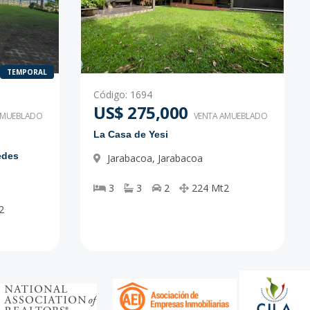
TEMPORAL
Código
:
1694
US$ 275,000
AMUEBLADO
VENTA AMUEBLADO
La Casa de Yesi
edes
Jarabacoa
,
Jarabacoa
3
3
2
224
Mt2
2