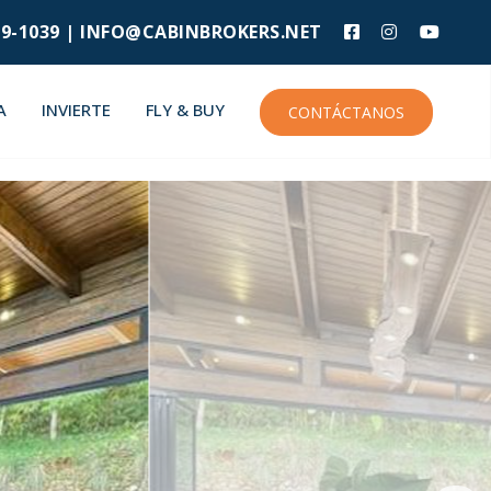
9-1039 |
INFO@CABINBROKERS.NET
A
INVIERTE
FLY & BUY
CONTÁCTANOS