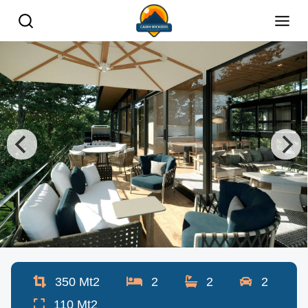
350
Mt2
2
2
2
110
Mt2