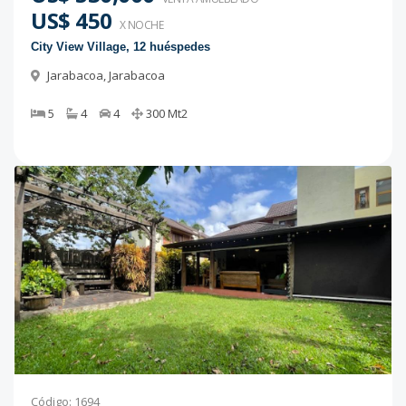
US$ 450
X NOCHE
City View Village, 12 huéspedes
Jarabacoa
,
Jarabacoa
5
4
4
300
Mt2
Código
:
1694