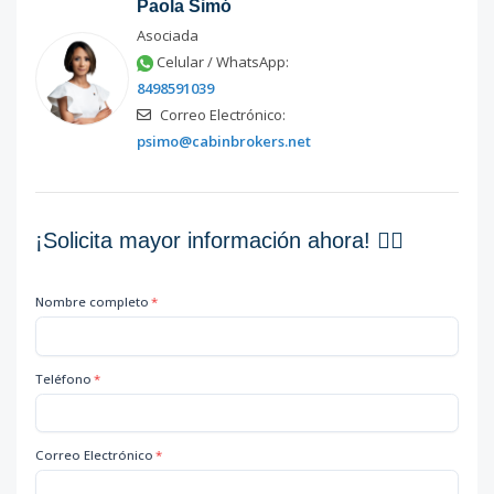
Paola Simó
Asociada
Celular / WhatsApp:
8498591039
Correo Electrónico:
psimo@cabinbrokers.net
¡Solicita mayor información ahora! 👇🏽
Nombre completo
*
Teléfono
*
Correo Electrónico
*