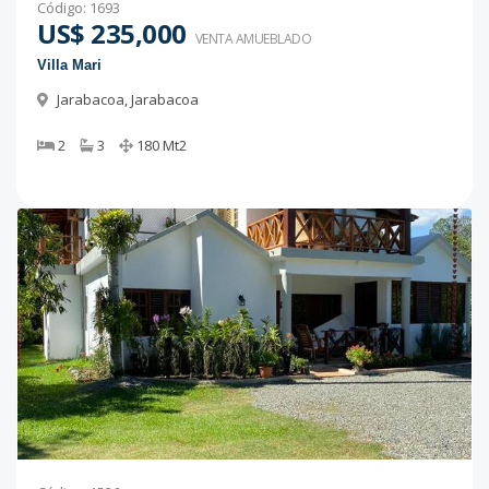
Código
:
1693
US$ 235,000
VENTA AMUEBLADO
Villa Mari
Jarabacoa
,
Jarabacoa
2
3
180
Mt2