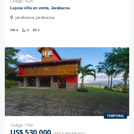
Código
:
1526
Lujosa villa en venta, Jarabacoa
Jarabacoa
,
Jarabacoa
4
4
4
TEMPORAL
Código
:
1102
US$ 530,000
VENTA AMUEBLADO