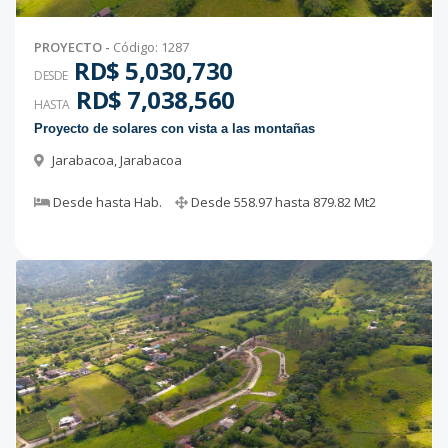
PROYECTO
-
Código
:
1287
RD$ 5,030,730
DESDE
RD$ 7,038,560
HASTA
Proyecto de solares con vista a las montañas
Jarabacoa
,
Jarabacoa
Desde
hasta
Hab.
Desde
558.97
hasta
879.82
Mt2