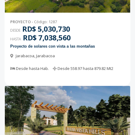
PROYECTO
-
Código
:
1287
RD$ 5,030,730
DESDE
RD$ 7,038,560
HASTA
Proyecto de solares con vista a las montañas
Jarabacoa
,
Jarabacoa
Desde
hasta
Hab.
Desde
558.97
hasta
879.82
Mt2