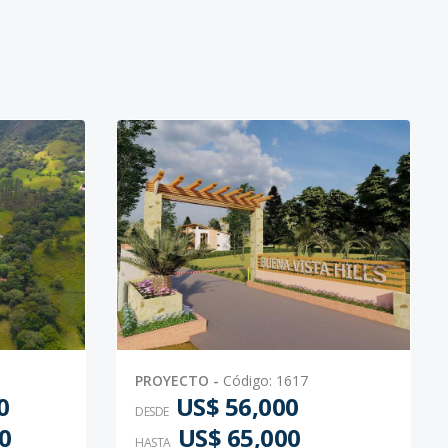
PROYECTO
-
Código
:
1617
0
US$ 56,000
DESDE
0
US$ 65,000
HASTA