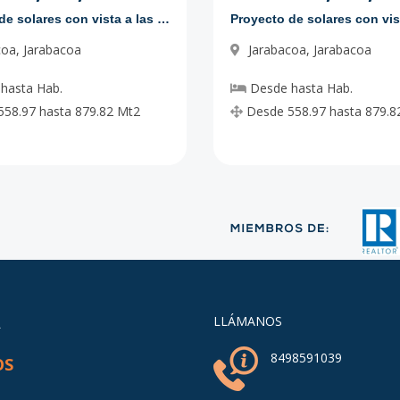
-
1360.06
-
US$ 78,883.48
Proyecto de solares con vista a las montañas
coa
,
Jarabacoa
Jarabacoa
,
Jarabacoa
-
1324.47
-
-
hasta
Hab.
Desde
hasta
Hab.
558.97
hasta
879.82
Mt2
Desde
558.97
hasta
879.8
A
LLÁMANOS
8498591039
OS