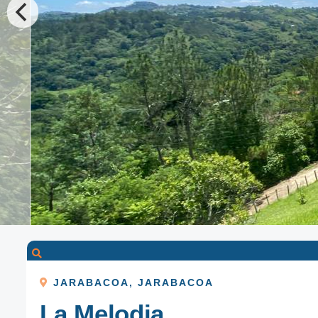
JARABACOA
,
JARABACOA
La Melodia