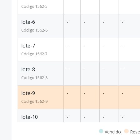
Código
1562
-5
lote-6
-
-
-
-
Código
1562
-6
lote-7
-
-
-
-
Código
1562
-7
lote-8
-
-
-
-
Código
1562
-8
lote-9
-
-
-
-
Código
1562
-9
lote-10
-
-
-
-
Código
1562
-10
Vendido
Rese