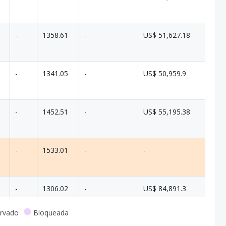
-
1358.61
-
US$ 51,627.18
-
1341.05
-
US$ 50,959.9
-
1452.51
-
US$ 55,195.38
-
1533.01
-
-
-
1306.02
-
US$ 84,891.3
rvado
Bloqueada