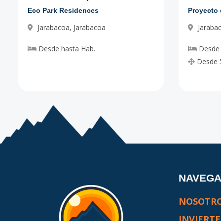
lote-17
-
-
-
-
Eco Park Residences
Código
1562
-17
Jarabacoa
,
Jarabacoa
Jaraba
lote-2
-
-
-
-
Desde
hasta
Hab.
Desde
Código
1562
-1
Desde
NAVEG
NOSOTR
INVIERTE