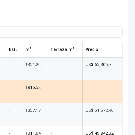
Est.
m²
Terraza
m²
Precio
-
1451.26
-
US$ 65,306.7
-
1816.52
-
-
-
1357.17
-
US$ 51,572.46
-
1311.64
-
US$ 49,842.32