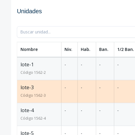
Unidades
Nombre
Niv.
Hab.
Ban.
1/2 Ban.
lote-1
-
-
-
-
Código
1562
-2
lote-3
-
-
-
-
Código
1562
-3
lote-4
-
-
-
-
Código
1562
-4
lote-5
-
-
-
-