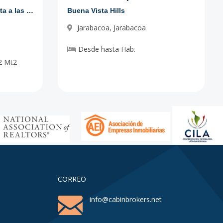
Proyecto de solares con vista a las montañas
Buena Vista Hills
Jarabacoa
,
Jarabacoa
Desde
hasta
Hab.
2
Mt2
CORREO
info@cabinbrokers.net