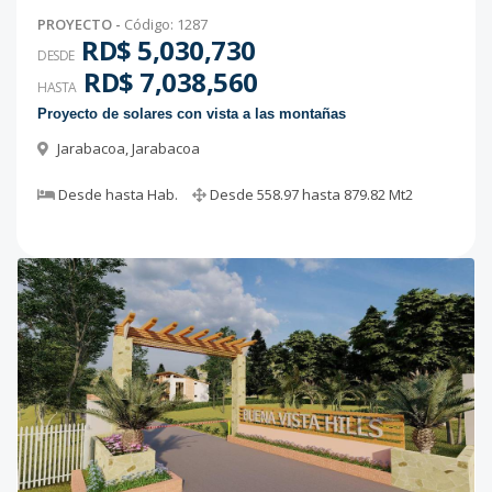
PROYECTO
-
Código
:
1287
RD$ 5,030,730
DESDE
RD$ 7,038,560
HASTA
Proyecto de solares con vista a las montañas
Jarabacoa
,
Jarabacoa
Desde
hasta
Hab.
Desde
558.97
hasta
879.82
Mt2