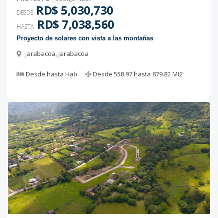
RD$ 5,030,730
DESDE
RD$ 7,038,560
HASTA
Proyecto de solares con vista a las montañas
Jarabacoa
,
Jarabacoa
Desde
hasta
Hab.
Desde
558.97
hasta
879.82
Mt2