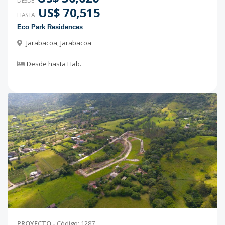
DESDE
US$ 70,515
HASTA
Eco Park Residences
Jarabacoa
,
Jarabacoa
Desde
hasta
Hab.
PROYECTO
-
Código
:
1287