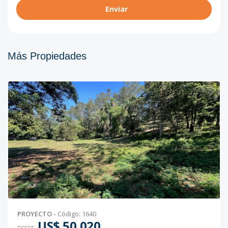
Enviar
Más Propiedades
PROYECTO
-
Código
:
1640
US$ 50,020