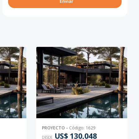
Enviar
PROYECTO
-
Código
:
1629
US$ 130,048
DESDE