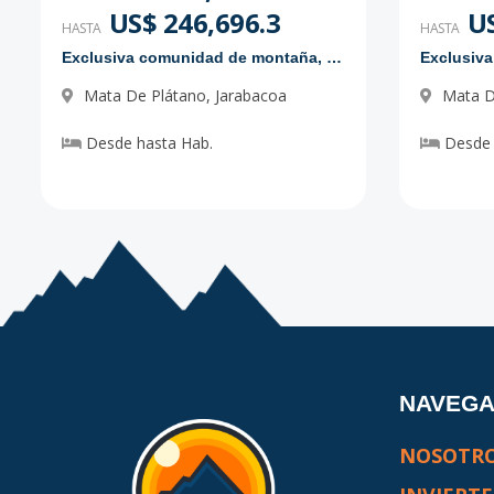
US$ 246,696.3
US
HASTA
HASTA
Exclusiva comunidad de montaña, en Jarabacoa
Mata De Plátano
,
Jarabacoa
Mata D
Desde
hasta
Hab.
Desde
NAVEG
NOSOTR