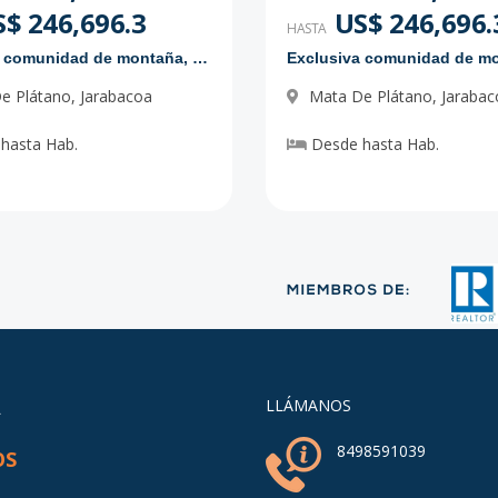
$ 246,696.3
US$ 246,696.
HASTA
Exclusiva comunidad de montaña, en Jarabacoa
e Plátano
,
Jarabacoa
Mata De Plátano
,
Jarabac
hasta
Hab.
Desde
hasta
Hab.
A
LLÁMANOS
8498591039
OS