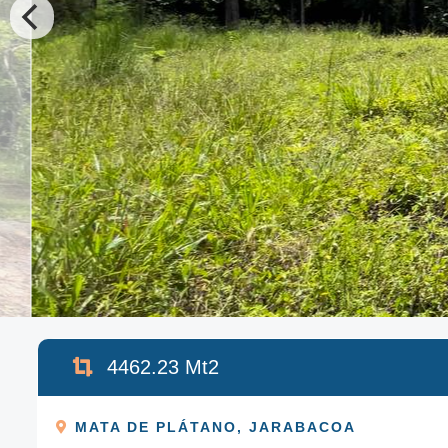
4462.23
Mt2
MATA DE PLÁTANO
,
JARABACOA