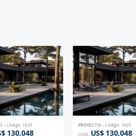
O
-
Código
:
1629
PROYECTO
-
Código
:
1629
$ 130,048
US$ 130,048
DESDE