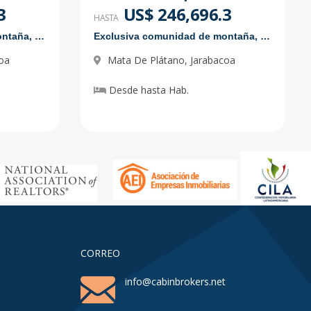
3
US$ 246,696.3
HASTA
Exclusiva comunidad de montaña, en Jarabacoa
Exclusiva comunidad de montaña, en Jarabacoa
oa
Mata De Plátano
,
Jarabacoa
Desde
hasta
Hab.
CORREO
info@cabinbrokers.net