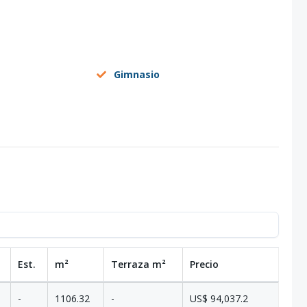
Gimnasio
Est.
m²
Terraza
m²
Precio
-
1106.32
-
US$ 94,037.2