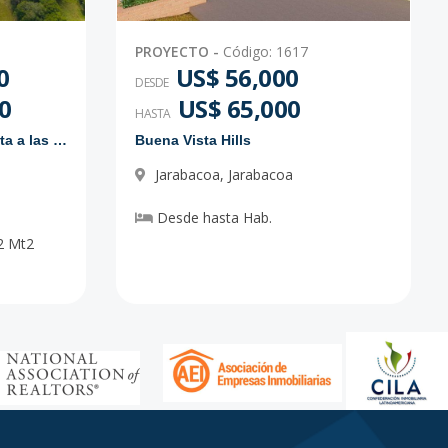
PROYECTO
-
Código
:
1617
0
US$ 56,000
DESDE
0
US$ 65,000
HASTA
Proyecto de solares con vista a las montañas
Buena Vista Hills
Jarabacoa
,
Jarabacoa
Desde
hasta
Hab.
2
Mt2