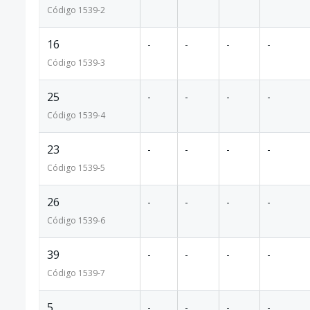
Código
1539
-2
16
-
-
-
-
Código
1539
-3
25
-
-
-
-
Código
1539
-4
23
-
-
-
-
Código
1539
-5
26
-
-
-
-
Código
1539
-6
39
-
-
-
-
Código
1539
-7
5
-
-
-
-