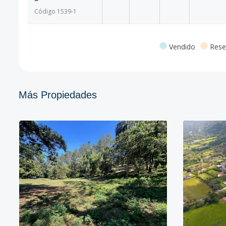
Código
1539
-1
Vendido
Rese
Más Propiedades