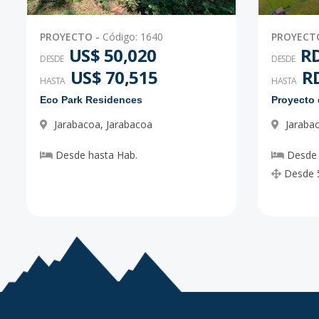
PROYECTO
-
Código
:
1640
PROYECT
US$ 50,020
RD
DESDE
DESDE
US$ 70,515
RD
HASTA
HASTA
Eco Park Residences
Jarabacoa
,
Jarabacoa
Jaraba
Desde
hasta
Hab.
Desde
Desde