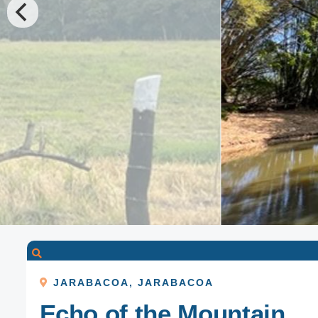
JARABACOA
,
JARABACOA
Echo of the Mountain