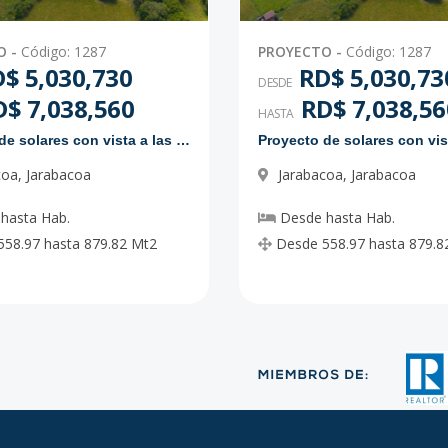
O
-
Código
:
1287
PROYECTO
-
Código
:
1287
$ 5,030,730
RD$ 5,030,73
DESDE
$ 7,038,560
RD$ 7,038,56
HASTA
Proyecto de solares con vista a las montañas
coa
,
Jarabacoa
Jarabacoa
,
Jarabacoa
hasta
Hab.
Desde
hasta
Hab.
558.97
hasta
879.82
Mt2
Desde
558.97
hasta
879.8