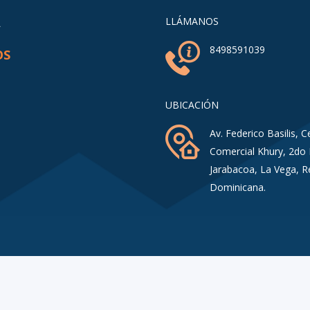
A
LLÁMANOS
8498591039
OS
UBICACIÓN
Av. Federico Basilis, C
Comercial Khury, 2do 
Jarabacoa, La Vega, R
Dominicana.