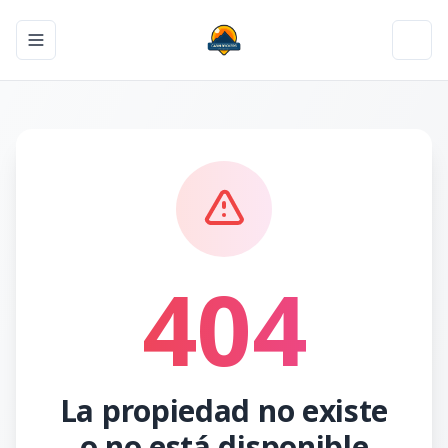
Toggle navigation menu
Toggl
404
La propiedad no existe
o no está disponible