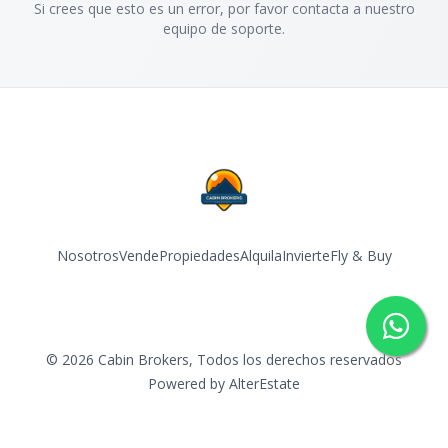
Si crees que esto es un error, por favor contacta a nuestro
equipo de soporte.
Nosotros
Vende
Propiedades
Alquila
Invierte
Fly & Buy
Facebook
Instagram
YouTube
©
2026
Cabin Brokers
,
Todos los derechos reservados
Powered by
AlterEstate