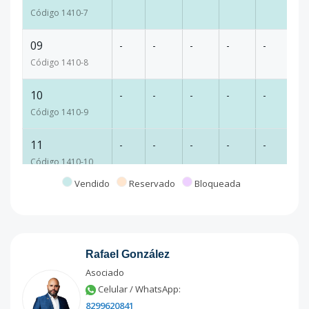
Código
1410
-7
09
-
-
-
-
-
16
Código
1410
-8
10
-
-
-
-
-
16
Código
1410
-9
11
-
-
-
-
-
17
Código
1410
-10
Vendido
Reservado
Bloqueada
12
-
-
-
-
-
99
Código
1410
-11
13
-
-
-
-
-
13
Rafael González
Código
1410
-12
Asociado
Celular / WhatsApp:
14
-
-
-
-
-
17
8299620841