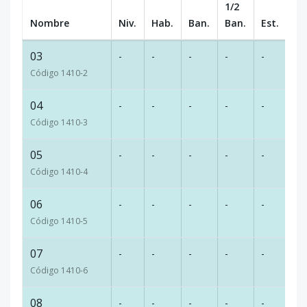
1/2
Nombre
Niv.
Hab.
Ban.
Ban.
Est.
m
03
-
-
-
-
-
10
Código
1410
-2
04
-
-
-
-
-
10
Código
1410
-3
05
-
-
-
-
-
17
Código
1410
-4
06
-
-
-
-
-
17
Código
1410
-5
07
-
-
-
-
-
17
Código
1410
-6
08
-
-
-
-
-
17