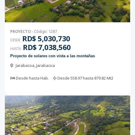
PROYECTO
-
Código
:
1287
RD$ 5,030,730
DESDE
RD$ 7,038,560
HASTA
Proyecto de solares con vista a las montañas
Jarabacoa
,
Jarabacoa
Desde
hasta
Hab.
Desde
558.97
hasta
879.82
Mt2