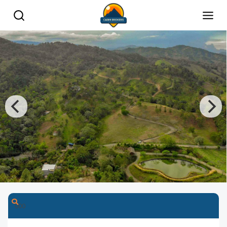
0
0
0