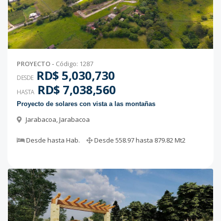
PROYECTO
-
Código
:
1287
RD$ 5,030,730
DESDE
RD$ 7,038,560
HASTA
Proyecto de solares con vista a las montañas
Jarabacoa
,
Jarabacoa
Desde
hasta
Hab.
Desde
558.97
hasta
879.82
Mt2