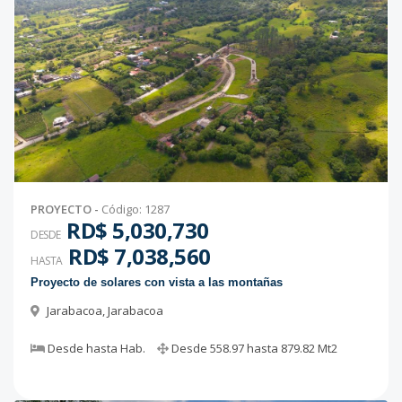
PROYECTO
-
Código
:
1287
RD$ 5,030,730
DESDE
RD$ 7,038,560
HASTA
Proyecto de solares con vista a las montañas
Jarabacoa
,
Jarabacoa
Desde
hasta
Hab.
Desde
558.97
hasta
879.82
Mt2