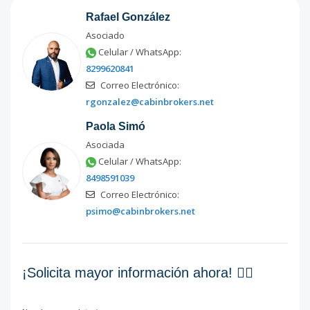
20B
-
-
-
-
-
20
Rafael González
Código
1249
-1
Asociado
Celular / WhatsApp:
8299620841
Correo Electrónico:
rgonzalez@cabinbrokers.net
Paola Simó
Asociada
Celular / WhatsApp:
8498591039
Correo Electrónico:
psimo@cabinbrokers.net
¡Solicita mayor información ahora! 👇🏽