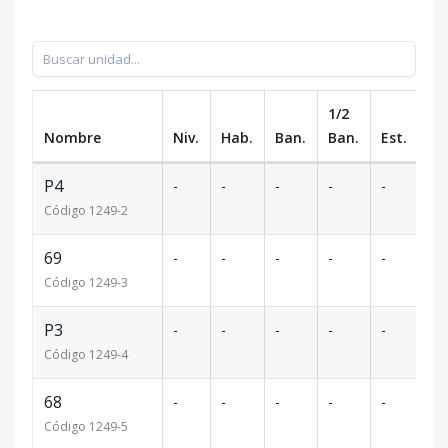
1/2
Nombre
Niv.
Hab.
Ban.
Ban.
Est.
m
P4
-
-
-
-
-
22
Código
1249
-2
69
-
-
-
-
-
23
Código
1249
-3
P3
-
-
-
-
-
24
Código
1249
-4
68
-
-
-
-
-
27
Código
1249
-5