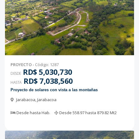
PROYECTO
-
Código
:
1287
RD$ 5,030,730
DESDE
RD$ 7,038,560
HASTA
Proyecto de solares con vista a las montañas
Jarabacoa
,
Jarabacoa
Desde
hasta
Hab.
Desde
558.97
hasta
879.82
Mt2