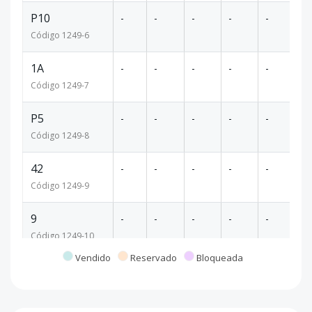
P10
-
-
-
-
-
29
Código
1249
-6
1A
-
-
-
-
-
29
Código
1249
-7
P5
-
-
-
-
-
30
Código
1249
-8
42
-
-
-
-
-
34
Código
1249
-9
9
-
-
-
-
-
57
Código
1249
-10
Vendido
Reservado
Bloqueada
6N
-
-
-
-
-
22
Código
1249
-11