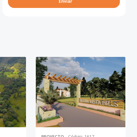
Enviar
PROYECTO
-
Código
:
1617