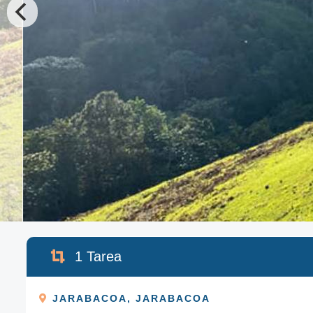
1
Tarea
JARABACOA
,
JARABACOA