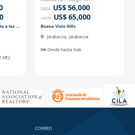
0
US$ 56,000
DESDE
0
US$ 65,000
HASTA
Proyecto de solares con vista a las montañas
Buena Vista Hills
Jarabacoa
,
Jarabacoa
Desde
hasta
Hab.
2
Mt2
CORREO