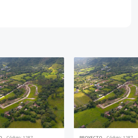
O
-
Código
:
1287
PROYECTO
-
Código
:
1287