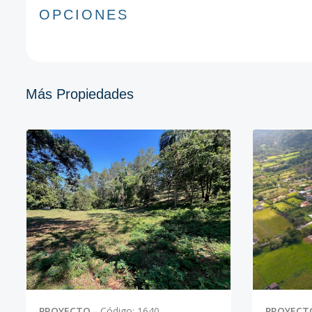
OPCIONES
Más Propiedades
PROYECTO
-
Código
:
1640
PROYECT