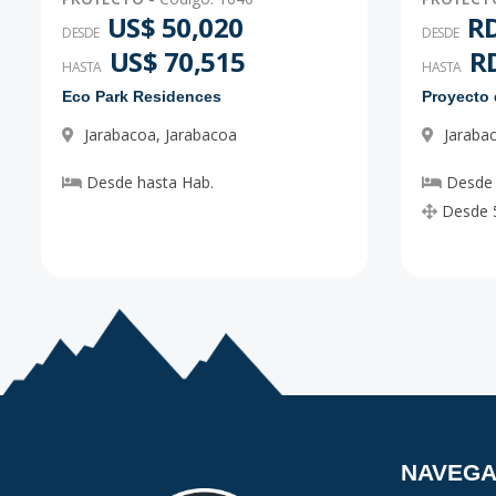
US$ 50,020
RD
DESDE
DESDE
US$ 70,515
RD
HASTA
HASTA
Eco Park Residences
Jarabacoa
,
Jarabacoa
Jaraba
Desde
hasta
Hab.
Desde
Desde
NAVEG