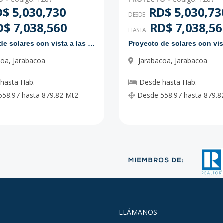
$ 5,030,730
RD$ 5,030,73
DESDE
$ 7,038,560
RD$ 7,038,56
HASTA
Proyecto de solares con vista a las montañas
coa
,
Jarabacoa
Jarabacoa
,
Jarabacoa
hasta
Hab.
Desde
hasta
Hab.
558.97
hasta
879.82
Mt2
Desde
558.97
hasta
879.8
A
LLÁMANOS